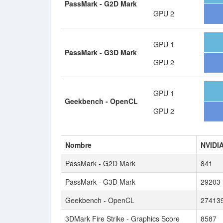
PassMark - G2D Mark
GPU 2
GPU 1
PassMark - G3D Mark
GPU 2
GPU 1
Geekbench - OpenCL
GPU 2
Nombre
NVIDI
PassMark - G2D Mark
841
PassMark - G3D Mark
29203
Geekbench - OpenCL
27413
3DMark Fire Strike - Graphics Score
8587