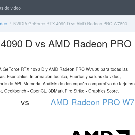
as de video
ideo
/ NVIDIA GeForce RTX 4090 D vs AMD Radeon PRO W7800
 4090 D vs AMD Radeon PRO
VIDIA GeForce RTX 4090 D y AMD Radeon PRO W7800 para todas las
as: Esenciales, Información técnica, Puertos y salidas de video,
orte de API, Memoria. Análisis de desempeño comparativo de tarjetas
, Geekbench - OpenCL, 3DMark Fire Strike - Graphics Score.
vs
AMD Radeon PRO W7