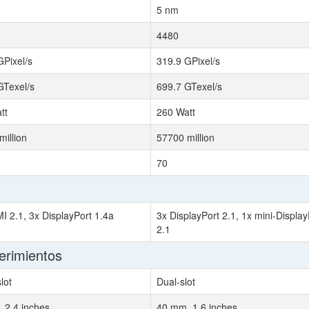
5 nm
4480
GPixel/s
319.9 GPixel/s
GTexel/s
699.7 GTexel/s
tt
260 Watt
million
57700 million
70
I 2.1, 3x DisplayPort 1.4a
3x DisplayPort 2.1, 1x mini-Display
2.1
erimientos
slot
Dual-slot
 2.4 inches
40 mm, 1.6 inches