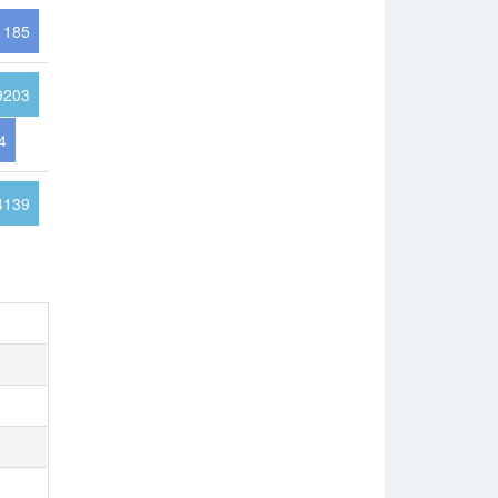
1185
9203
4
4139