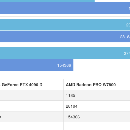
2
2818
27
154366
A GeForce RTX 4090 D
AMD Radeon PRO W7800
1185
28184
9
154366