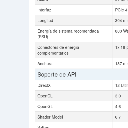
Interfaz
PCIe 4
Longitud
304 mm
Energía de sistema recomendada
800 Wa
(PSU)
Conectores de energía
1x 16-
complementarios
Anchura
137 mm
Soporte de API
DirectX
12 Ult
OpenCL
3.0
OpenGL
4.6
Shader Model
6.7
Vulkan