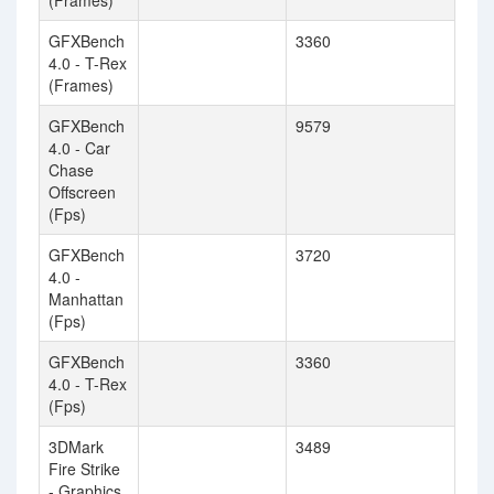
(Frames)
GFXBench
3360
4.0 - T-Rex
(Frames)
GFXBench
9579
4.0 - Car
Chase
Offscreen
(Fps)
GFXBench
3720
4.0 -
Manhattan
(Fps)
GFXBench
3360
4.0 - T-Rex
(Fps)
3DMark
3489
Fire Strike
- Graphics