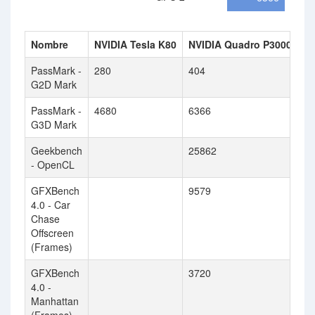
Nombre
NVIDIA Tesla K80
NVIDIA Quadro P3000
PassMark -
280
404
G2D Mark
PassMark -
4680
6366
G3D Mark
Geekbench
25862
- OpenCL
GFXBench
9579
4.0 - Car
Chase
Offscreen
(Frames)
GFXBench
3720
4.0 -
Manhattan