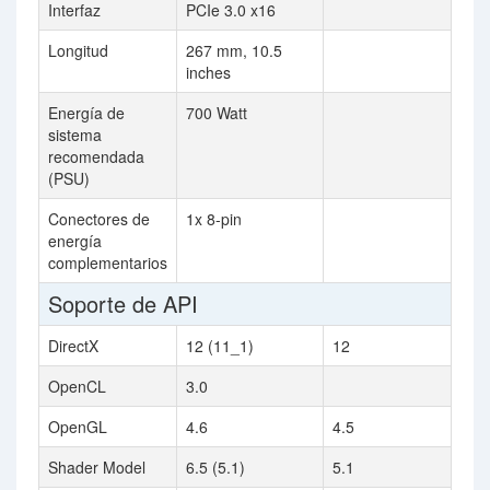
Interfaz
PCIe 3.0 x16
Longitud
267 mm, 10.5
inches
Energía de
700 Watt
sistema
recomendada
(PSU)
Conectores de
1x 8-pin
energía
complementarios
Soporte de API
DirectX
12 (11_1)
12
OpenCL
3.0
OpenGL
4.6
4.5
Shader Model
6.5 (5.1)
5.1