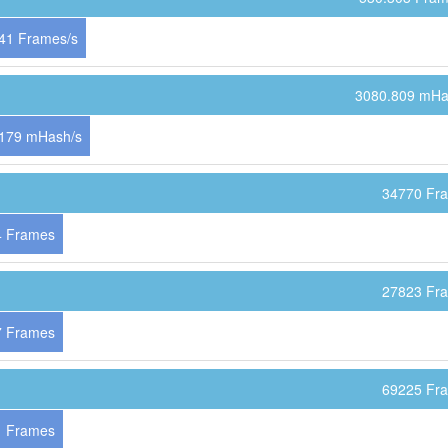
41 Frames/s
3080.809 mHa
179 mHash/s
34770 Fr
4 Frames
27823 Fr
7 Frames
69225 Fr
1 Frames