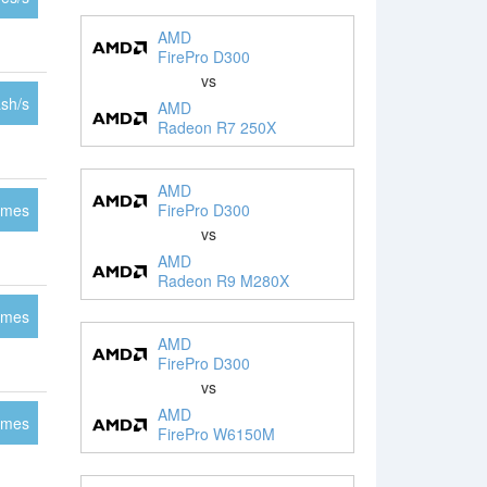
AMD
FirePro D300
vs
sh/s
AMD
Radeon R7 250X
AMD
FirePro D300
ames
vs
AMD
Radeon R9 M280X
ames
AMD
FirePro D300
vs
AMD
ames
FirePro W6150M