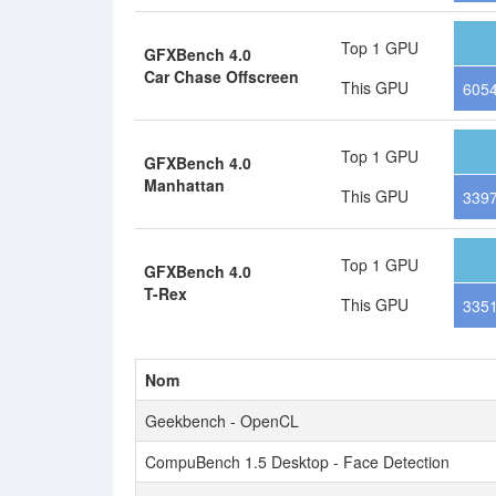
Top 1 GPU
GFXBench 4.0
Car Chase Offscreen
This GPU
6054
Top 1 GPU
GFXBench 4.0
Manhattan
This GPU
3397
Top 1 GPU
GFXBench 4.0
T-Rex
This GPU
3351
Nom
Geekbench - OpenCL
CompuBench 1.5 Desktop - Face Detection