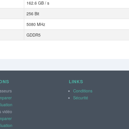
162.6 GB / s
256 Bit
5080 MHz
GDDR5
ONS
LINKS
sseurs
Conditions
mparer
Sécurité
luation
s vidéo
mparer
luation