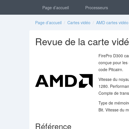
Page d’accueil
Processeurs
Page d’accueil
/
Cartes vidéo
/
AMD cartes vidéo
Revue de la carte vi
FirePro D300 car
conçue pour les 
code Pitcairn.
Vitesse du noyau
1280. Performanc
Compte de transis
Type de mémoir
Bit. Vitesse du
Référence