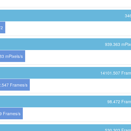
34
72
939.363 mPixe
83 mPixels/s
14101.507 Fram
.547 Frames/s
98.472 Fram
9 Frames/s
530.303 Fram