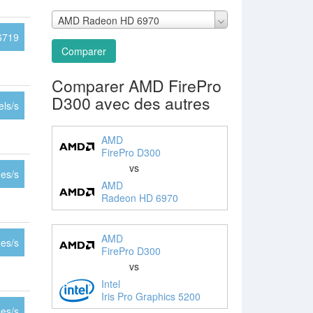
AMD Radeon HD 6970
6719
Comparer
Comparer AMD FirePro
D300 avec des autres
ls/s
AMD
FirePro D300
vs
es/s
AMD
Radeon HD 6970
AMD
es/s
FirePro D300
vs
Intel
Iris Pro Graphics 5200
es/s