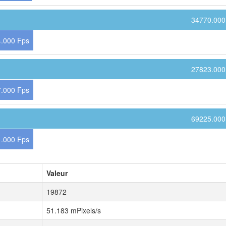
34770.000
.000 Fps
27823.000
.000 Fps
69225.000
.000 Fps
Valeur
19872
51.183 mPixels/s