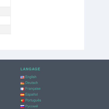
LANGAGE
English
Deutsch
Française
Español
Português
Русский