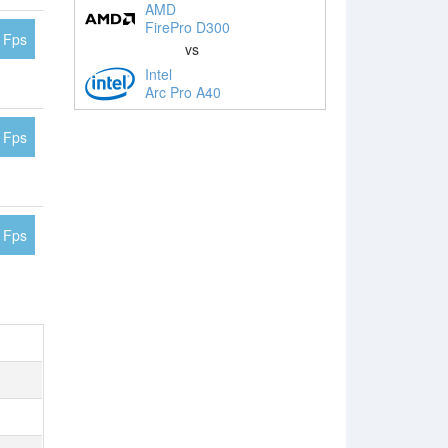
AMD
FirePro D300
 Fps
vs
Intel
Arc Pro A40
 Fps
 Fps