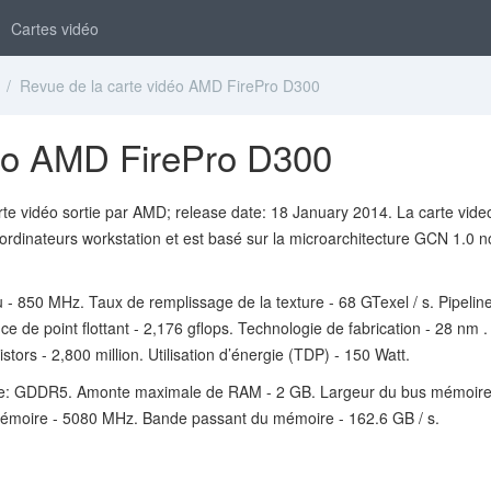
Cartes vidéo
/ Revue de la carte vidéo AMD FirePro D300
déo AMD FirePro D300
te vidéo sortie par AMD; release date: 18 January 2014. La carte vide
ordinateurs workstation et est basé sur la microarchitecture GCN 1.0 
 - 850 MHz. Taux de remplissage de la texture - 68 GTexel / s. Pipeline
e de point flottant - 2,176 gflops. Technologie de fabrication - 28 nm .
tors - 2,800 million. Utilisation d’énergie (TDP) - 150 Watt.
e: GDDR5. Amonte maximale de RAM - 2 GB. Largeur du bus mémoire
 mémoire - 5080 MHz. Bande passant du mémoire - 162.6 GB / s.