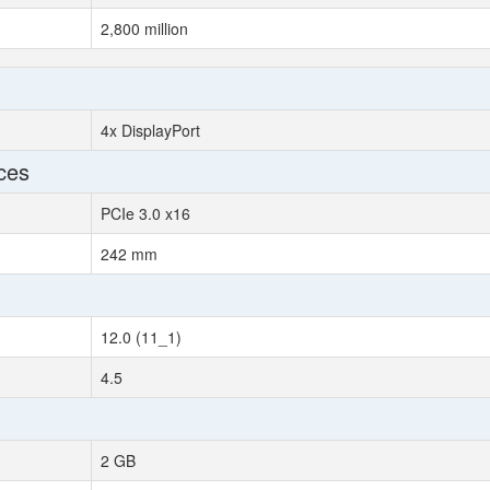
2,800 million
4x DisplayPort
ces
PCIe 3.0 x16
242 mm
12.0 (11_1)
4.5
2 GB