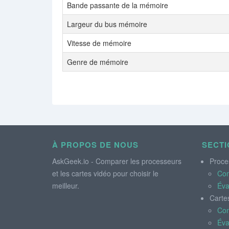
Bande passante de la mémoire
Largeur du bus mémoire
Vitesse de mémoire
Genre de mémoire
À PROPOS DE NOUS
SECTI
AskGeek.io - Comparer les processeurs
Proce
et les cartes vidéo pour choisir le
Co
meilleur.
Éva
Carte
Co
Éva