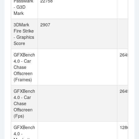
PassMark
22758
- G3D
Mark
3DMark
2907
Fire Strike
- Graphics
Score
GFXBench
26458
4.0 - Car
Chase
Offscreen
(Frames)
GFXBench
26458
4.0 - Car
Chase
Offscreen
(Fps)
GFXBench
12868
4.0 -