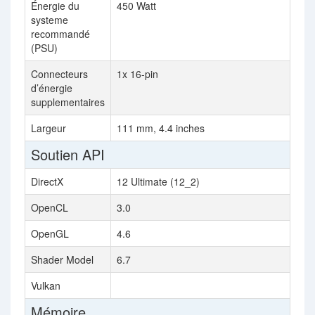
Énergie du
450 Watt
systeme
recommandé
(PSU)
Connecteurs
1x 16-pin
Non
d’énergie
supplementaires
Largeur
111 mm, 4.4 inches
Soutien API
DirectX
12 Ultimate (12_2)
12 
OpenCL
3.0
3.0
OpenGL
4.6
4.6
Shader Model
6.7
6.7
Vulkan
Mémoire