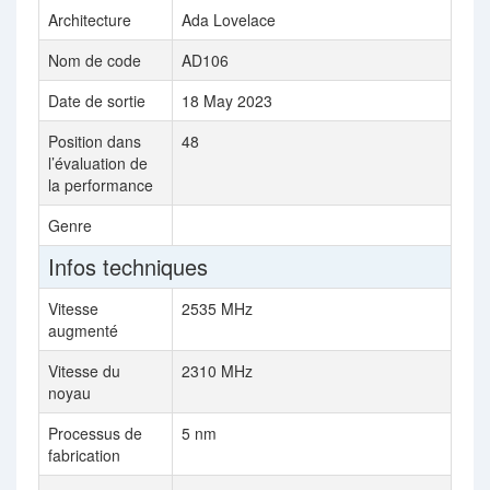
Architecture
Ada Lovelace
Amp
Nom de code
AD106
GA
Date de sortie
18 May 2023
12 
Position dans
48
47
l’évaluation de
la performance
Genre
Lap
Infos techniques
Vitesse
2535 MHz
156
augmenté
Vitesse du
2310 MHz
111
noyau
Processus de
5 nm
8 n
fabrication