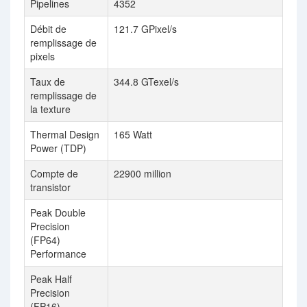
Pipelines
4352
512
Débit de
121.7 GPixel/s
124
remplissage de
pixels
Taux de
344.8 GTexel/s
249
remplissage de
la texture
Thermal Design
165 Watt
115
Power (TDP)
Compte de
22900 million
1740
transistor
Peak Double
249
Precision
(FP64)
Performance
Peak Half
15.
Precision
(FP16)