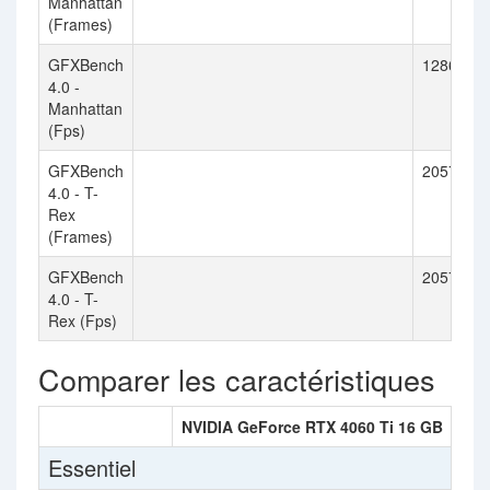
Manhattan
(Frames)
GFXBench
12868
4.0 -
Manhattan
(Fps)
GFXBench
20579
4.0 - T-
Rex
(Frames)
GFXBench
20579
4.0 - T-
Rex (Fps)
Comparer les caractéristiques
NVIDIA GeForce RTX 4060 Ti 16 GB
NVI
Essentiel