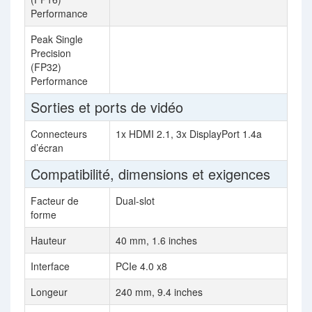
Performance
Peak Single
15.
Precision
(FP32)
Performance
Sorties et ports de vidéo
Connecteurs
1x HDMI 2.1, 3x DisplayPort 1.4a
Por
d’écran
Compatibilité, dimensions et exigences
Facteur de
Dual-slot
forme
Hauteur
40 mm, 1.6 inches
PCI
Interface
PCIe 4.0 x8
PCI
Longeur
240 mm, 9.4 inches