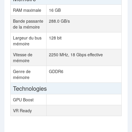
RAM maximale
16 GB
8 G
Bande passante
288.0 GB/s
448
de la mémoire
Largeur du bus
128 bit
256 
mémoire
Vitesse de
2250 MHz, 18 Gbps effective
175
mémoire
Genre de
GDDR6
GD
mémoire
Technologies
GPU Boost
VR Ready