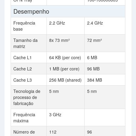
Desempenho
Frequência
2.2 GHz
2.4 GHz
base
Tamanho da
8x 73 mm²
72 mm²
matriz
Cache L1
64 KB (per core)
6 MB
Cache L2
1 MB (per core)
96 MB
Cache L3
256 MB (shared)
384 MB
Tecnologia de
5 nm
5 nm
processo de
fabricação
Frequência
3 GHz
máxima
Número de
112
96