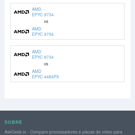
AMD
EPYC 9734
vs
AMD
EPYC 9754
AMD
EPYC 9734
vs
AMD
EPYC 4484PX
SOBRE
AskGeek.io - Compare processadores e placas de vídeo para