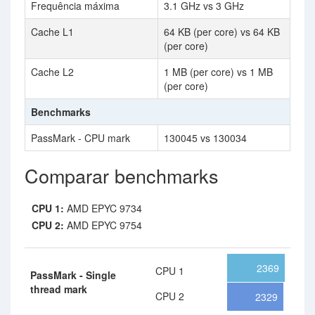
Frequência máxima
3.1 GHz vs 3 GHz
Cache L1
64 KB (per core) vs 64 KB
(per core)
Cache L2
1 MB (per core) vs 1 MB
(per core)
Benchmarks
PassMark - CPU mark
130045 vs 130034
Comparar benchmarks
CPU 1:
AMD EPYC 9734
CPU 2:
AMD EPYC 9754
2369
CPU 1
PassMark - Single
thread mark
CPU 2
2329