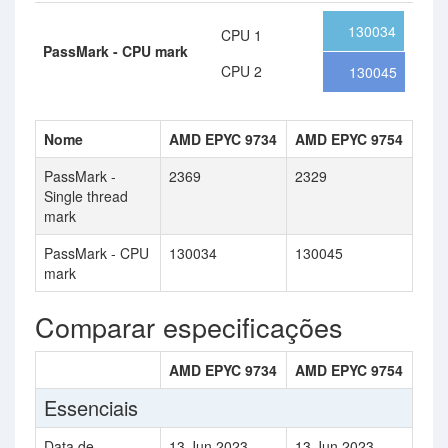
130034
CPU 1
PassMark - CPU mark
CPU 2
130045
Nome
AMD EPYC 9734
AMD EPYC 9754
PassMark -
2369
2329
Single thread
mark
PassMark - CPU
130034
130045
mark
Comparar especificações
AMD EPYC 9734
AMD EPYC 9754
Essenciais
Data de
13 Jun 2023
13 Jun 2023