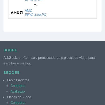
vs
AMD
EPYC 4484PX
SOBRE
AskGeek.io - Compare processadores e placas de vídeo para
escolher o melhor.
SEÇÕES
Processadores
Comparar
Avaliação
Placas de Vídeo
Comparar