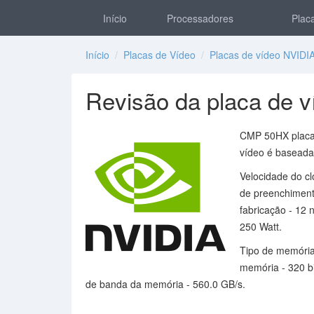
Início
Processadores
Placa
Início
/
Placas de Vídeo
/
Placas de vídeo NVIDI
Revisão da placa de
CMP 50HX placa 
vídeo é baseada
Velocidade do c
de preenchimento
fabricação - 12 
250 Watt.
Tipo de memóri
memória - 320 bi
de banda da memória - 560.0 GB/s.