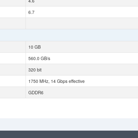
4.6
6.7
10 GB
560.0 GB/s
320 bit
1750 MHz, 14 Gbps effective
GDDR6