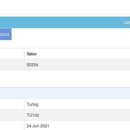
34
2254
Valor
52254
Turing
TU102
24 Jun 2021