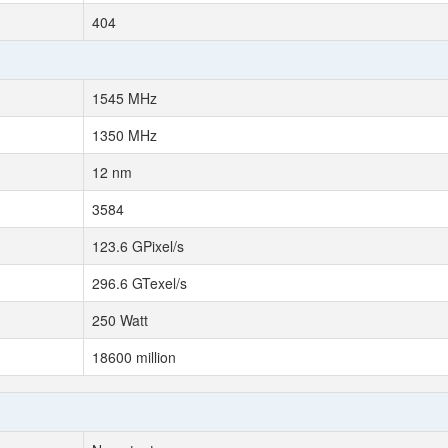
404
1545 MHz
1350 MHz
12 nm
3584
123.6 GPixel/s
296.6 GTexel/s
250 Watt
18600 million