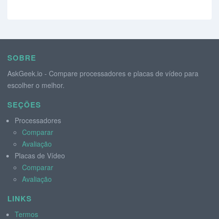
SOBRE
AskGeek.io - Compare processadores e placas de vídeo para
escolher o melhor.
SEÇÕES
Processadores
Comparar
Avaliação
Placas de Vídeo
Comparar
Avaliação
LINKS
Termos