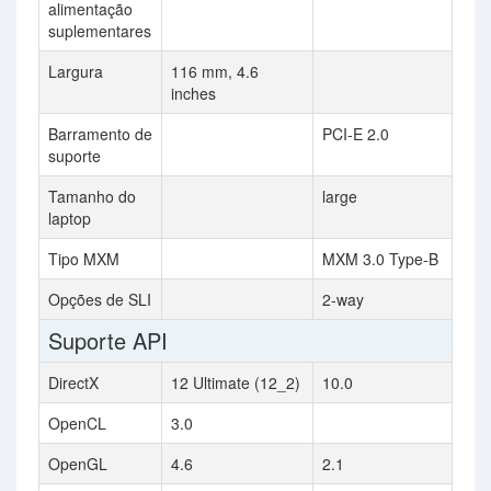
alimentação
suplementares
Largura
116 mm, 4.6
inches
Barramento de
PCI-E 2.0
suporte
Tamanho do
large
laptop
Tipo MXM
MXM 3.0 Type-B
Opções de SLI
2-way
Suporte API
DirectX
12 Ultimate (12_2)
10.0
OpenCL
3.0
OpenGL
4.6
2.1