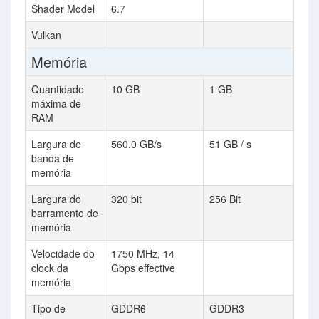
Shader Model
6.7
Vulkan
Memória
Quantidade
10 GB
1 GB
máxima de
RAM
Largura de
560.0 GB/s
51 GB / s
banda de
memória
Largura do
320 bit
256 Bit
barramento de
memória
Velocidade do
1750 MHz, 14
clock da
Gbps effective
memória
Tipo de
GDDR6
GDDR3