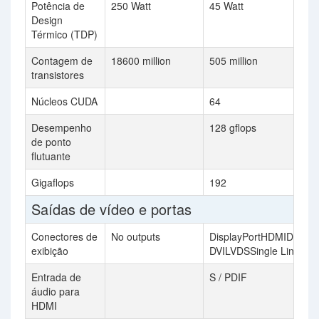
Potência de
250 Watt
45 Watt
Design
Térmico (TDP)
Contagem de
18600 million
505 million
transistores
Núcleos CUDA
64
Desempenho
128 gflops
de ponto
flutuante
Gigaflops
192
Saídas de vídeo e portas
Conectores de
No outputs
DisplayPortHDMIDual Li
exibição
DVILVDSSingle Link DV
Entrada de
S / PDIF
áudio para
HDMI