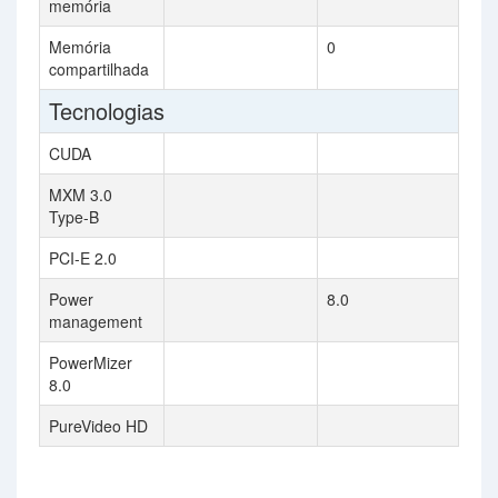
memória
Memória
0
compartilhada
Tecnologias
CUDA
MXM 3.0
Type-B
PCI-E 2.0
Power
8.0
management
PowerMizer
8.0
PureVideo HD