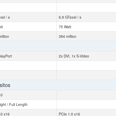
el / s
6.9 GTexel / s
tt
75 Watt
illion
384 million
playPort
2x DVI, 1x S-Video
sitos
.0
ight / Full Length
.0 x16
PCIe 1.0 x16