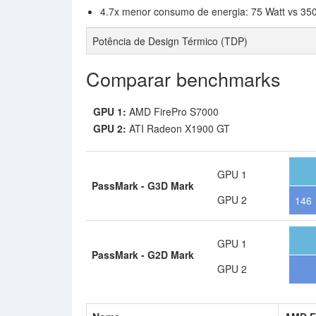
4.7x menor consumo de energia: 75 Watt vs 350
Potência de Design Térmico (TDP)
Comparar benchmarks
GPU 1:
AMD FirePro S7000
GPU 2:
ATI Radeon X1900 GT
GPU 1
PassMark - G3D Mark
GPU 2
146
GPU 1
PassMark - G2D Mark
GPU 2