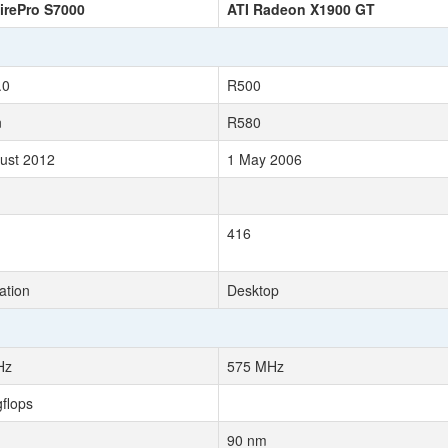
irePro S7000
ATI Radeon X1900 GT
.0
R500
n
R580
ust 2012
1 May 2006
416
ation
Desktop
Hz
575 MHz
gflops
90 nm