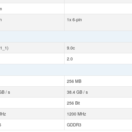
m
n
1x 6-pin
11_1)
9.0c
2.0
256 MB
GB / s
38.4 GB / s
256 Bit
MHz
1200 MHz
5
GDDR3