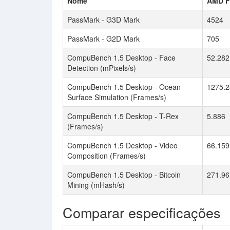
Nome
AMD F
PassMark - G3D Mark
4524
PassMark - G2D Mark
705
CompuBench 1.5 Desktop - Face
52.282
Detection (mPixels/s)
CompuBench 1.5 Desktop - Ocean
1275.2
Surface Simulation (Frames/s)
CompuBench 1.5 Desktop - T-Rex
5.886
(Frames/s)
CompuBench 1.5 Desktop - Video
66.159
Composition (Frames/s)
CompuBench 1.5 Desktop - Bitcoin
271.96
Mining (mHash/s)
Comparar especificações