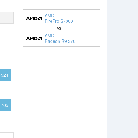
AMD
FirePro S7000
vs
AMD
Radeon R9 370
4524
705