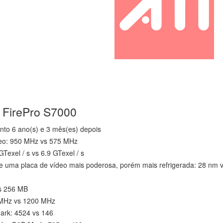
 FirePro S7000
nto 6 ano(s) e 3 mês(es) depois
leo: 950 MHz vs 575 MHz
Texel / s vs 6.9 GTexel / s
e uma placa de vídeo mais poderosa, porém mais refrigerada: 28 nm 
s 256 MB
 MHz vs 1200 MHz
rk: 4524 vs 146