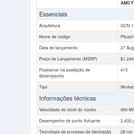
AMD F
Essenciais
Arquitetura
GCN 1
Nome de código
Pitcair
Data de lançamento
27 Aug
Preço de Lançamento (MSRP)
$1,249
Posicionar na avaliação de
415
desempenho
Tipo
Workst
Informações técnicas
Velocidade do clock do núcleo
950 M
Desempenho de ponto flutuante
2,432 
Tecnologia de processo de fabricação
28 nm