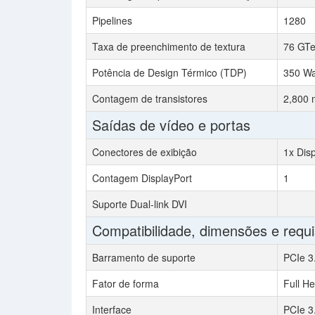
Pipelines
1280
Taxa de preenchimento de textura
76 GTex
Potência de Design Térmico (TDP)
350 Wa
Contagem de transistores
2,800 m
Saídas de vídeo e portas
Conectores de exibição
1x Dis
Contagem DisplayPort
1
Suporte Dual-link DVI
Compatibilidade, dimensões e requi
Barramento de suporte
PCIe 3
Fator de forma
Full He
Interface
PCIe 3