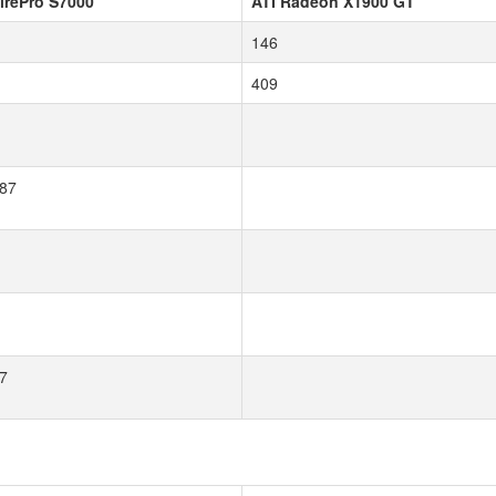
irePro S7000
ATI Radeon X1900 GT
146
409
87
7