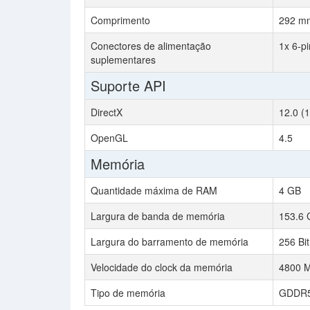
Comprimento
292 m
Conectores de alimentação
1x 6-pi
suplementares
Suporte API
DirectX
12.0 (
OpenGL
4.5
Memória
Quantidade máxima de RAM
4 GB
Largura de banda de memória
153.6 
Largura do barramento de memória
256 Bit
Velocidade do clock da memória
4800 
Tipo de memória
GDDR