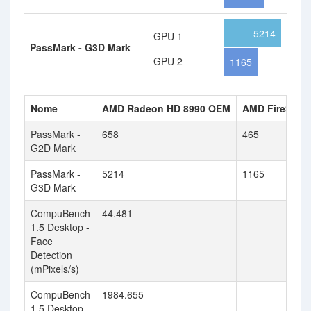
5214
GPU 1
PassMark - G3D Mark
GPU 2
1165
Nome
AMD Radeon HD 8990 OEM
AMD FireStre
PassMark -
658
465
G2D Mark
PassMark -
5214
1165
G3D Mark
CompuBench
44.481
1.5 Desktop -
Face
Detection
(mPixels/s)
CompuBench
1984.655
1.5 Desktop -