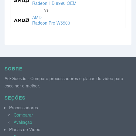
Radeon HD 8990 OEM
vs
AMD
Radeon Pro W5500
SOBRE
AskGeek.io - Compare processadores e placas de vídeo para
escolher o melhor.
SEÇÕES
Processadores
Comparar
Avaliação
Placas de Vídeo