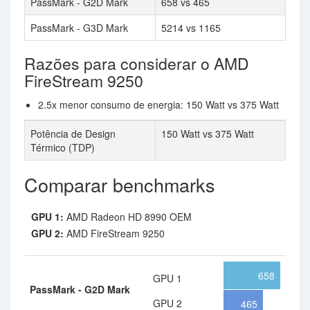
PassMark - G2D Mark
658 vs 465
PassMark - G3D Mark
5214 vs 1165
Razões para considerar o AMD
FireStream 9250
2.5x menor consumo de energia: 150 Watt vs 375 Watt
Potência de Design
150 Watt vs 375 Watt
Térmico (TDP)
Comparar benchmarks
GPU 1:
AMD Radeon HD 8990 OEM
GPU 2:
AMD FireStream 9250
658
GPU 1
PassMark - G2D Mark
GPU 2
465