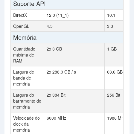
Suporte API
DirectX
12.0 (11_1)
10.1
OpenGL
4.5
3.3
Memória
Quantidade
2x 3 GB
1 GB
máxima de
RAM
Largura de
2x 288.0 GB / s
63.6 GB / s
banda de
memória
Largura do
2x 384 Bit
256 Bit
barramento de
memória
Velocidade do
6000 MHz
1986 MHz
clock da
memória