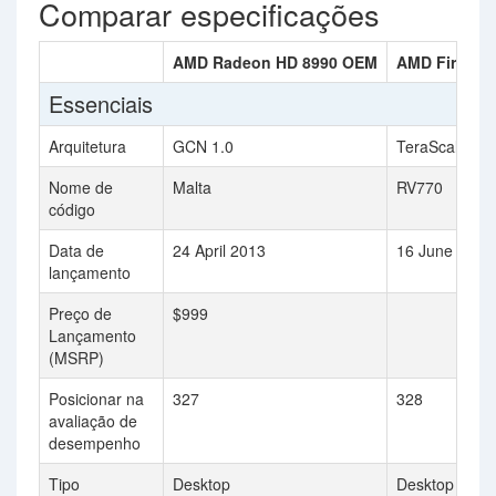
Comparar especificações
AMD Radeon HD 8990 OEM
AMD FireStr
Essenciais
Arquitetura
GCN 1.0
TeraScale
Nome de
Malta
RV770
código
Data de
24 April 2013
16 June 2008
lançamento
Preço de
$999
Lançamento
(MSRP)
Posicionar na
327
328
avaliação de
desempenho
Tipo
Desktop
Desktop