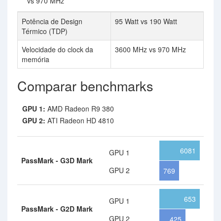
vs 970 MHz
Potência de Design
95 Watt vs 190 Watt
Térmico (TDP)
Velocidade do clock da
3600 MHz vs 970 MHz
memória
Comparar benchmarks
GPU 1:
AMD Radeon R9 380
GPU 2:
ATI Radeon HD 4810
6081
GPU 1
PassMark - G3D Mark
GPU 2
769
653
GPU 1
PassMark - G2D Mark
GPU 2
425