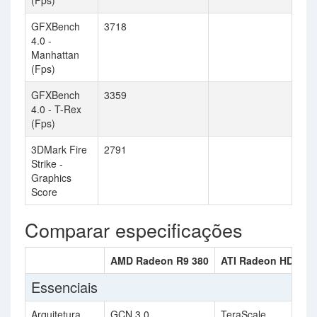
(Fps)
GFXBench
3718
4.0 -
Manhattan
(Fps)
GFXBench
3359
4.0 - T-Rex
(Fps)
3DMark Fire
2791
Strike -
Graphics
Score
Comparar especificações
AMD Radeon R9 380
ATI Radeon HD 481
Essenciais
Arquitetura
GCN 3.0
TeraScale