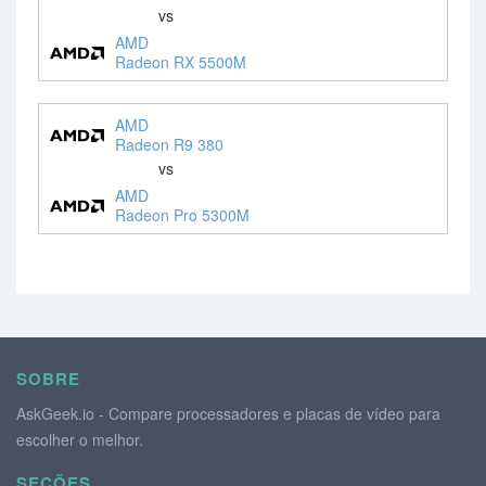
vs
AMD
Radeon RX 5500M
AMD
Radeon R9 380
vs
AMD
Radeon Pro 5300M
SOBRE
AskGeek.io - Compare processadores e placas de vídeo para
escolher o melhor.
SEÇÕES