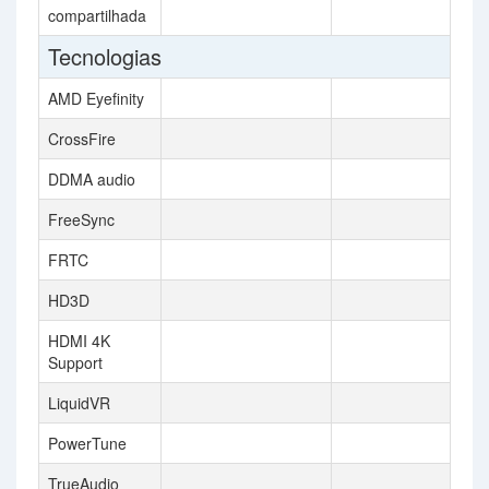
compartilhada
Tecnologias
AMD Eyefinity
CrossFire
DDMA audio
FreeSync
FRTC
HD3D
HDMI 4K
Support
LiquidVR
PowerTune
TrueAudio