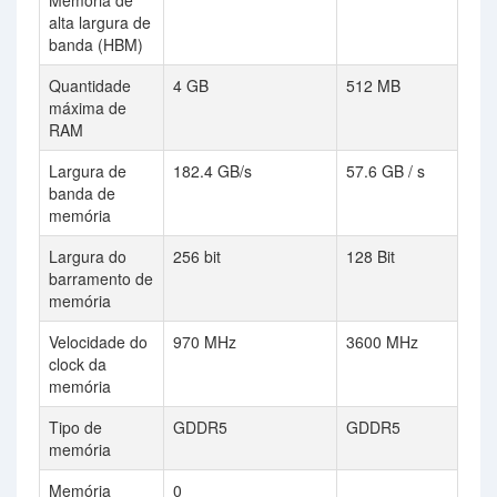
Memória de
alta largura de
banda (HBM)
Quantidade
4 GB
512 MB
máxima de
RAM
Largura de
182.4 GB/s
57.6 GB / s
banda de
memória
Largura do
256 bit
128 Bit
barramento de
memória
Velocidade do
970 MHz
3600 MHz
clock da
memória
Tipo de
GDDR5
GDDR5
memória
Memória
0