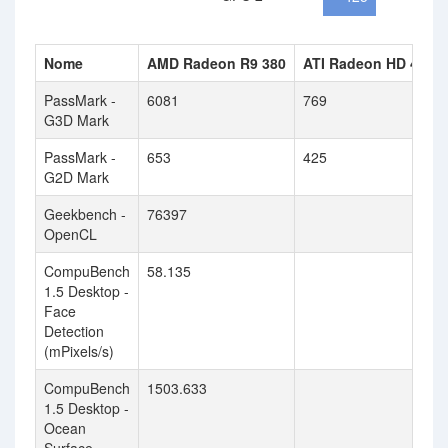
Nome
AMD Radeon R9 380
ATI Radeon HD 4810
PassMark -
6081
769
G3D Mark
PassMark -
653
425
G2D Mark
Geekbench -
76397
OpenCL
CompuBench
58.135
1.5 Desktop -
Face
Detection
(mPixels/s)
CompuBench
1503.633
1.5 Desktop -
Ocean