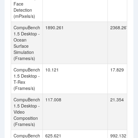
Face
Detection
(mPixels/s)
CompuBench
1890.261
2368.267
1.5 Desktop -
Ocean
Surface
Simulation
(Frames/s)
CompuBench
10.121
17.829
1.5 Desktop -
T-Rex
(Frames/s)
CompuBench
117.008
21.354
1.5 Desktop -
Video
Composition
(Frames/s)
CompuBench
625.621
992.132