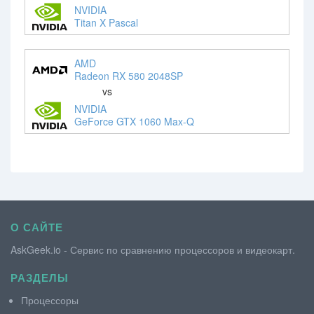
NVIDIA
Titan X Pascal
AMD
Radeon RX 580 2048SP
vs
NVIDIA
GeForce GTX 1060 Max-Q
О САЙТЕ
AskGeek.io - Сервис по сравнению процессоров и видеокарт.
РАЗДЕЛЫ
Процессоры