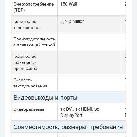
Энергопотребление
150 Watt
250 W
(TDP)
Количество
5,700 million
11,800
транзисторов
Производительность
10,974
с плавающей точкой
Количество
3584
шейдерных
процессоров
Скорость
342.9 
текстурирования
Видеовыходы и порты
Видеоразъёмы
1x DVI, 1x HDMI, 3x
1x DV
DisplayPort
Displa
Совместимость, размеры, требования