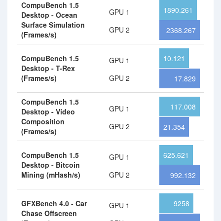
CompuBench 1.5
1890.261
GPU 1
Desktop - Ocean
Surface Simulation
GPU 2
2368.267
(Frames/s)
CompuBench 1.5
10.121
GPU 1
Desktop - T-Rex
(Frames/s)
GPU 2
17.829
CompuBench 1.5
117.008
GPU 1
Desktop - Video
Composition
GPU 2
21.354
(Frames/s)
CompuBench 1.5
625.621
GPU 1
Desktop - Bitcoin
Mining (mHash/s)
GPU 2
992.132
GFXBench 4.0 - Car
9258
GPU 1
Chase Offscreen