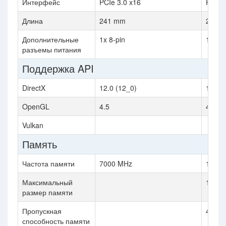
Интерфейс
PCIe 3.0 x16
PCIe 
Длина
241 mm
267 
Дополнительные
1x 8-pin
1x 6-p
разъемы питания
Поддержка API
DirectX
12.0 (12_0)
12.0 
OpenGL
4.5
4.6
Vulkan
Память
Частота памяти
7000 MHz
1000
Максимальный
12 GB
размер памяти
Пропускная
480.4 
способность памяти