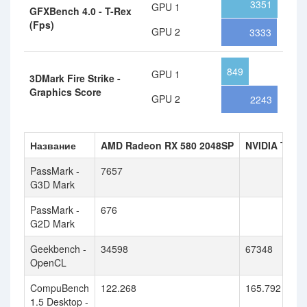
3351
GPU 1
GFXBench 4.0 - T-Rex
(Fps)
GPU 2
3333
849
GPU 1
3DMark Fire Strike -
Graphics Score
GPU 2
2243
Название
AMD Radeon RX 580 2048SP
NVIDIA Titan
PassMark -
7657
G3D Mark
PassMark -
676
G2D Mark
Geekbench -
34598
67348
OpenCL
CompuBench
122.268
165.792
1.5 Desktop -