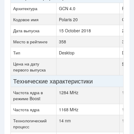
Архитектура
GCN 4.0
Pasca
Кодовое имя
Polaris 20
GP10
Дата выпуска
15 October 2018
2 Aug
Место в рейтинге
358
359
Тип
Desktop
Deskt
Цена на дату
$1,19
первого выпуска
Технические характеристики
Частота ядра в
1284 MHz
1531
режиме Boost
Частота ядра
1168 MHz
1417
Технологический
14 nm
16 nm
процесс