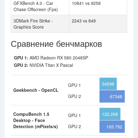
GFXBench 4.0 - Car
10841 vs 9258
Chase Offscreen (Fps)
3DMark Fire Strike -
2243 vs 849
Graphics Score
Сравнение бенчмарков
GPU 1:
AMD Radeon RX 580 2048SP
GPU 2:
NVIDIA Titan X Pascal
34598
GPU 1
Geekbench - OpenCL
GPU 2
67348
CompuBench 1.5
122.268
GPU 1
Desktop - Face
Detection (mPixels/s)
GPU 2
165.792