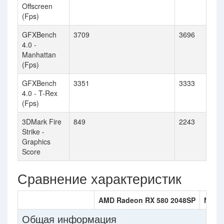
Offscreen
(Fps)
GFXBench
3709
3696
4.0 -
Manhattan
(Fps)
GFXBench
3351
3333
4.0 - T-Rex
(Fps)
3DMark Fire
849
2243
Strike -
Graphics
Score
Сравнение характеристик
AMD Radeon RX 580 2048SP
NVIDI
Общая информация