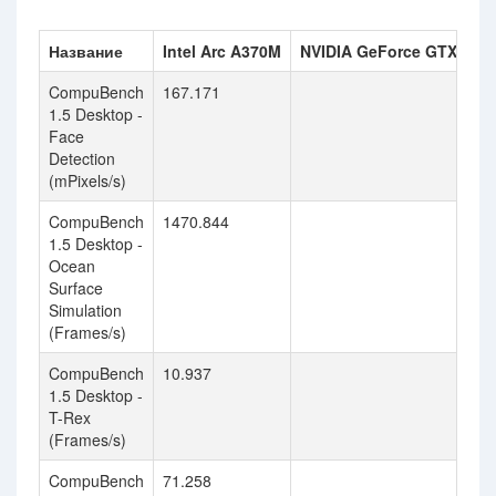
Название
Intel Arc A370M
NVIDIA GeForce GTX 1050
CompuBench
167.171
1.5 Desktop -
Face
Detection
(mPixels/s)
CompuBench
1470.844
1.5 Desktop -
Ocean
Surface
Simulation
(Frames/s)
CompuBench
10.937
1.5 Desktop -
T-Rex
(Frames/s)
CompuBench
71.258