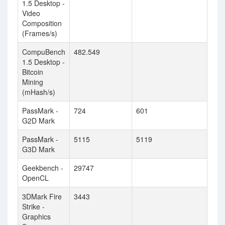
1.5 Desktop -
Video
Composition
(Frames/s)
CompuBench
482.549
1.5 Desktop -
Bitcoin
Mining
(mHash/s)
PassMark -
724
601
G2D Mark
PassMark -
5115
5119
G3D Mark
Geekbench -
29747
OpenCL
3DMark Fire
3443
Strike -
Graphics