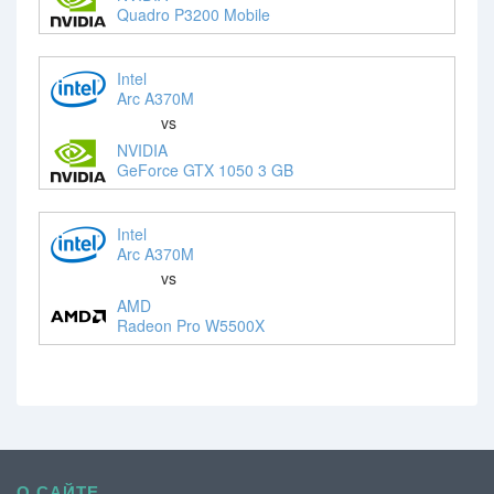
Quadro P3200 Mobile
Intel
Arc A370M
vs
NVIDIA
GeForce GTX 1050 3 GB
Intel
Arc A370M
vs
AMD
Radeon Pro W5500X
О САЙТЕ