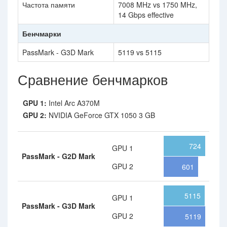
Частота памяти
7008 MHz vs 1750 MHz,
14 Gbps effective
Бенчмарки
PassMark - G3D Mark
5119 vs 5115
Сравнение бенчмарков
GPU 1:
Intel Arc A370M
GPU 2:
NVIDIA GeForce GTX 1050 3 GB
724
GPU 1
PassMark - G2D Mark
GPU 2
601
5115
GPU 1
PassMark - G3D Mark
GPU 2
5119