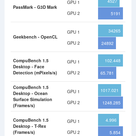
4527
GPU 1
PassMark - G3D Mark
GPU 2
5191
34265
GPU 1
Geekbench - OpenCL
GPU 2
24892
CompuBench 1.5
102.448
GPU 1
Desktop - Face
Detection (mPixels/s)
GPU 2
65.781
CompuBench 1.5
1017.021
GPU 1
Desktop - Ocean
Surface Simulation
GPU 2
1248.285
(Frames/s)
CompuBench 1.5
4.996
GPU 1
Desktop - T-Rex
(Frames/s)
GPU 2
5.854