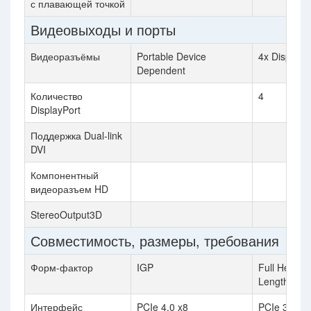
с плавающей точкой
Видеовыходы и порты
Видеоразъёмы
Portable Device
4x DisplayP
Dependent
Количество
4
DisplayPort
Поддержка Dual-link
DVI
Компонентный
видеоразъем HD
StereoOutput3D
Совместимость, размеры, требования
Форм-фактор
IGP
Full Height /
Length
Интерфейс
PCIe 4.0 x8
PCIe 3.0 x1