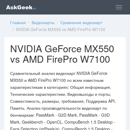
Главная
/
Видеокарты
/
Сравнение видеокарт
/ NVIDIA GeForce MX550 vs AMD FirePro W7100
NVIDIA GeForce MX550
vs AMD FirePro W7100
Сравнительный анализ видеокарт NVIDIA GeForce
MX550 и AMD FirePro W7100 по всем известным
характеристикам в категориях: Общая информация,
Технические характеристики, Видеовыходы и порты,
Совместимость, размеры, требования, Поддержка API,
Память. Анализ производительности видеокарт по
бенчмаркам: PassMark - G2D Mark, PassMark - G3D
Mark, Geekbench - OpenCL, CompuBench 1.5 Desktop -
Face Detection (mPixels/s), CompuBench 1.5 Desktop -