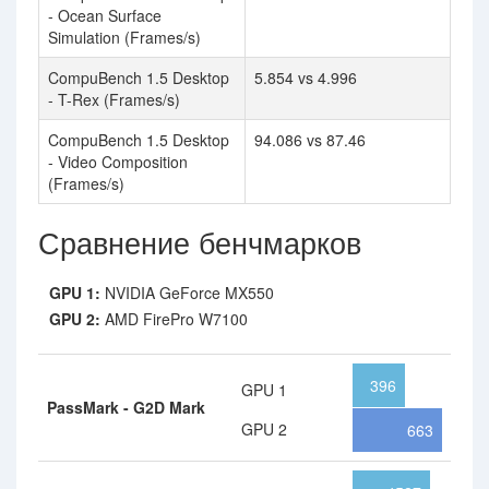
- Ocean Surface
Simulation (Frames/s)
CompuBench 1.5 Desktop
5.854 vs 4.996
- T-Rex (Frames/s)
CompuBench 1.5 Desktop
94.086 vs 87.46
- Video Composition
(Frames/s)
Сравнение бенчмарков
GPU 1:
NVIDIA GeForce MX550
GPU 2:
AMD FirePro W7100
396
GPU 1
PassMark - G2D Mark
GPU 2
663