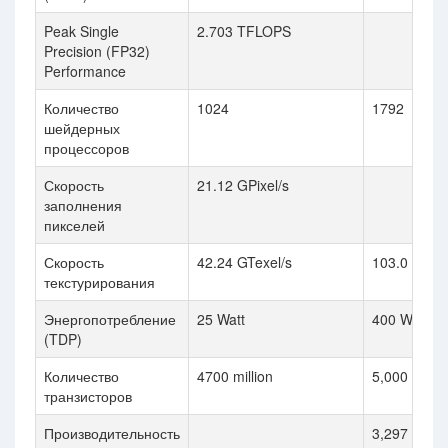
Peak Single
2.703 TFLOPS
Precision (FP32)
Performance
Количество
1024
1792
шейдерных
процессоров
Скорость
21.12 GPixel/s
заполнения
пикселей
Скорость
42.24 GTexel/s
103.0 GTexe
текстурирования
Энергопотребление
25 Watt
400 Watt
(TDP)
Количество
4700 million
5,000 millio
транзисторов
Производительность
3,297 gflop