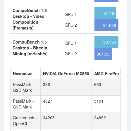
CompuBench 1.5
87.46
GPU 1
Desktop - Video
Composition
GPU 2
94.086
(Frames/s)
CompuBench 1.5
587.99
GPU 1
Desktop - Bitcoin
Mining (mHash/s)
GPU 2
361.58
Название
NVIDIA GeForce MX550
AMD FirePro W71
PassMark -
396
663
G2D Mark
PassMark -
4527
5191
G3D Mark
Geekbench -
34265
24892
OpenCL