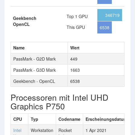
346719
Top 1 GPU
Geekbench
OpenCL
This GPU
6538
Name
Wert
PassMark - G2D Mark
449
PassMark - G3D Mark
1663
Geekbench - OpenCL
6538
Processoren mit Intel UHD
Graphics P750
CPU
Typ
Codename
Erscheinungsdatum
A
Intel
Workstation
Rocket
1 Apr 2021
8