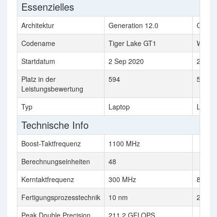
Essenzielles
Architektur
Generation 12.0
GCN 1
Codename
Tiger Lake GT1
Wimbl
Startdatum
2 Sep 2020
24 Apr
Platz in der
594
591
Leistungsbewertung
Typ
Laptop
Lapto
Technische Info
Boost-Taktfrequenz
1100 MHz
Berechnungseinheiten
48
Kerntaktfrequenz
300 MHz
850 M
Fertigungsprozesstechnik
10 nm
28 nm
Peak Double Precision
211.2 GFLOPS