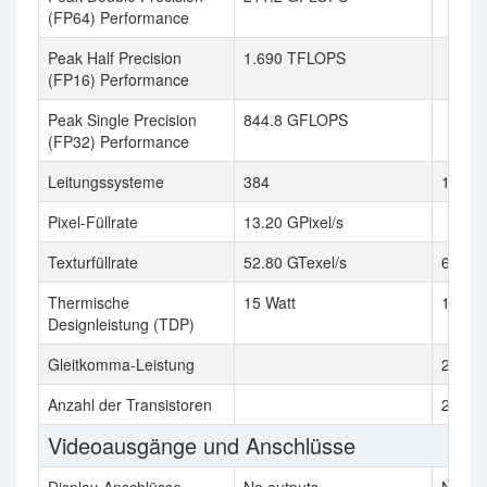
(FP64) Performance
Peak Half Precision
1.690 TFLOPS
(FP16) Performance
Peak Single Precision
844.8 GFLOPS
(FP32) Performance
Leitungssysteme
384
1280
Pixel-Füllrate
13.20 GPixel/s
Texturfüllrate
52.80 GTexel/s
68 GTe
Thermische
15 Watt
100 Wa
Designleistung (TDP)
Gleitkomma-Leistung
2,176 
Anzahl der Transistoren
2,800 
Videoausgänge und Anschlüsse