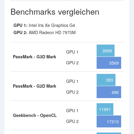
Benchmarks vergleichen
GPU 1:
Intel Iris Xe Graphics G4
GPU 2:
AMD Radeon HD 7970M
2666
GPU 1
PassMark - G3D Mark
GPU 2
3569
383
GPU 1
PassMark - G2D Mark
GPU 2
496
11991
GPU 1
Geekbench - OpenCL
GPU 2
17210