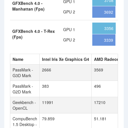
3708
GPU 1
GFXBench 4.0 -
Manhattan (Fps)
GPU 2
3692
3356
GPU 1
GFXBench 4.0 - T-Rex
(Fps)
GPU 2
3339
Name
Intel Iris Xe Graphics G4
AMD Radeon HD 
PassMark -
2666
3569
G3D Mark
PassMark -
383
496
G2D Mark
Geekbench -
11991
17210
OpenCL
CompuBench
79.859
51.181
1.5 Desktop -