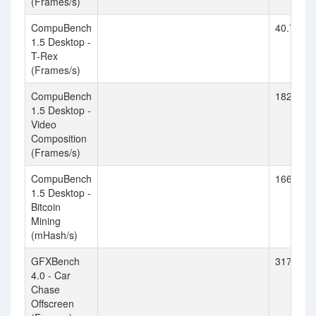
(Frames/s)
CompuBench
40.757
1.5 Desktop -
T-Rex
(Frames/s)
CompuBench
182.055
1.5 Desktop -
Video
Composition
(Frames/s)
CompuBench
1664.55
1.5 Desktop -
Bitcoin
Mining
(mHash/s)
GFXBench
31716
4.0 - Car
Chase
Offscreen