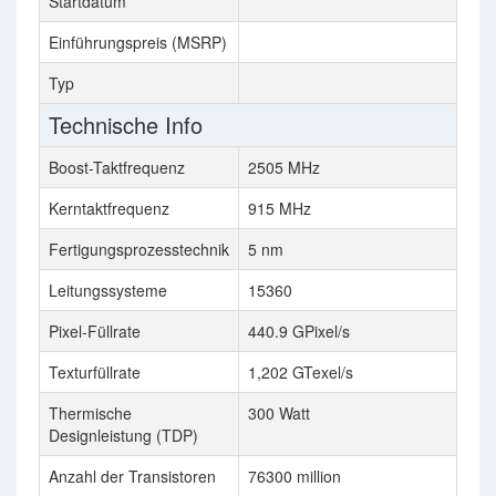
Startdatum
Einführungspreis (MSRP)
Typ
Technische Info
Boost-Taktfrequenz
2505 MHz
Kerntaktfrequenz
915 MHz
Fertigungsprozesstechnik
5 nm
Leitungssysteme
15360
Pixel-Füllrate
440.9 GPixel/s
Texturfüllrate
1,202 GTexel/s
Thermische
300 Watt
Designleistung (TDP)
Anzahl der Transistoren
76300 million