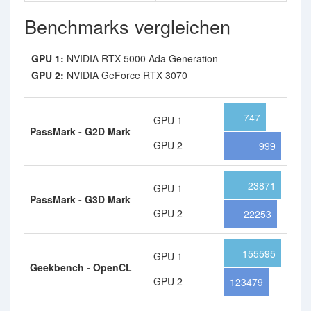
Benchmarks vergleichen
GPU 1:
NVIDIA RTX 5000 Ada Generation
GPU 2:
NVIDIA GeForce RTX 3070
747
GPU 1
PassMark - G2D Mark
GPU 2
999
23871
GPU 1
PassMark - G3D Mark
GPU 2
22253
155595
GPU 1
Geekbench - OpenCL
GPU 2
123479