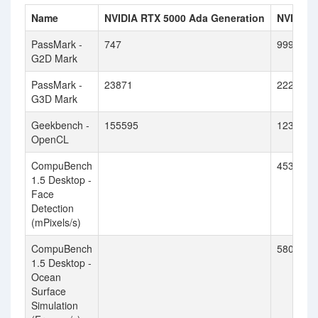
Name
NVIDIA RTX 5000 Ada Generation
NVIDIA 
PassMark -
747
999
G2D Mark
PassMark -
23871
22253
G3D Mark
Geekbench -
155595
123479
OpenCL
CompuBench
453.922
1.5 Desktop -
Face
Detection
(mPixels/s)
CompuBench
5803.17
1.5 Desktop -
Ocean
Surface
Simulation