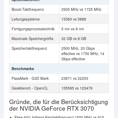
Boost-Taktfrequenz
2505 MHz vs 1725 MHz
Leitungssysteme
15360 vs 5888
Fertigungsprozesstechnik
5 nm vs 8 nm
Maximale Speichergröße
32 GB vs 8 GB
Speichertaktfrequenz
2500 MHz, 20 Gbps
effective vs 1750 MHz, 14
Gbps effective
Benchmarks
PassMark - G3D Mark
23871 vs 22253
Geekbench - OpenCL
155595 vs 123479
Gründe, die für die Berücksichtigung
der NVIDIA GeForce RTX 3070
Etwa 64% höhere Kerntaktfrequenz:1500 MHz vs 915