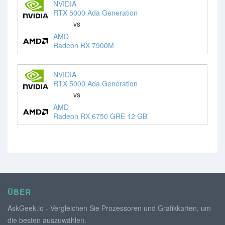
NVIDIA
RTX 5000 Ada Generation
vs
AMD
Radeon RX 7900M
NVIDIA
RTX 5000 Ada Generation
vs
AMD
Radeon RX 6750 GRE 12 GB
ÜBER
AskGeek.io - Vergleichen Sie Prozessoren und Grafikkarten, um
die besten auszuwählen.