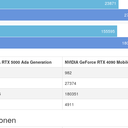
23871
2
155595
18
A RTX 5000 Ada Generation
NVIDIA GeForce RTX 4090 Mobil
982
27374
5
180351
4911
ionen