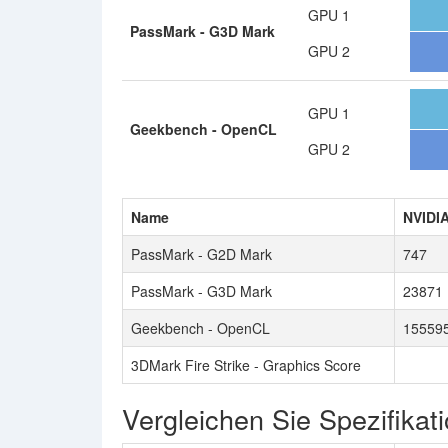
GPU 1
PassMark - G3D Mark
GPU 2
GPU 1
Geekbench - OpenCL
GPU 2
Name
NVIDI
PassMark - G2D Mark
747
PassMark - G3D Mark
23871
Geekbench - OpenCL
15559
3DMark Fire Strike - Graphics Score
Vergleichen Sie Spezifikat