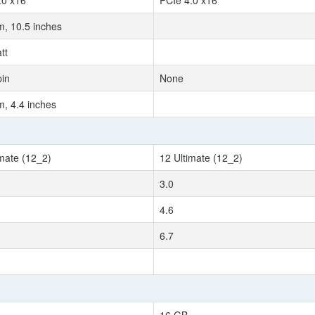
.0 x16
PCIe 4.0 x16
, 10.5 inches
tt
pin
None
, 4.4 inches
imate (12_2)
12 Ultimate (12_2)
3.0
4.6
6.7