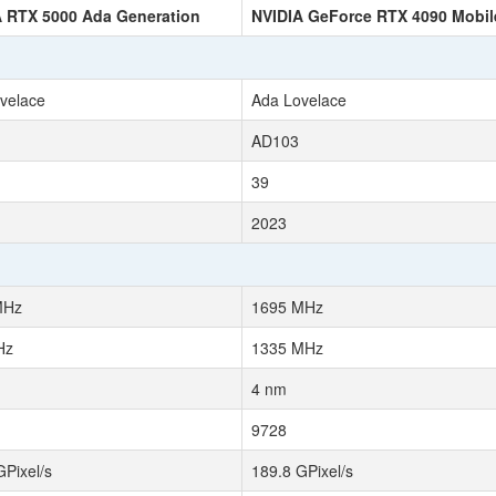
A RTX 5000 Ada Generation
NVIDIA GeForce RTX 4090 Mobil
velace
Ada Lovelace
AD103
39
2023
MHz
1695 MHz
Hz
1335 MHz
4 nm
9728
GPixel/s
189.8 GPixel/s