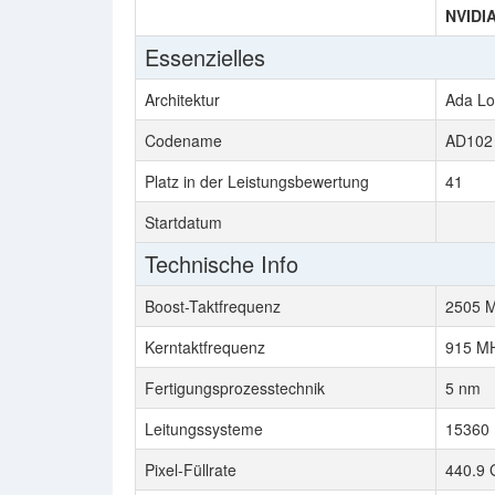
NVIDI
Essenzielles
Architektur
Ada Lo
Codename
AD102
Platz in der Leistungsbewertung
41
Startdatum
Technische Info
Boost-Taktfrequenz
2505 
Kerntaktfrequenz
915 M
Fertigungsprozesstechnik
5 nm
Leitungssysteme
15360
Pixel-Füllrate
440.9 