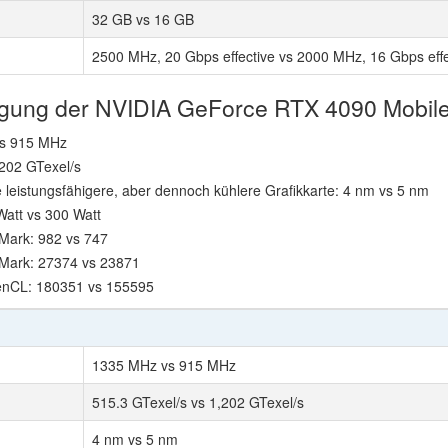
32 GB vs 16 GB
2500 MHz, 20 Gbps effective vs 2000 MHz, 16 Gbps effe
htigung der NVIDIA GeForce RTX 4090 Mobil
vs 915 MHz
,202 GTexel/s
 leistungsfähigere, aber dennoch kühlere Grafikkarte: 4 nm vs 5 nm
Watt vs 300 Watt
Mark: 982 vs 747
 Mark: 27374 vs 23871
enCL: 180351 vs 155595
1335 MHz vs 915 MHz
515.3 GTexel/s vs 1,202 GTexel/s
4 nm vs 5 nm