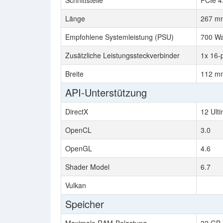
Schnittstelle
PCIe 4
Länge
267 mm
Empfohlene Systemleistung (PSU)
700 Wa
Zusätzliche Leistungssteckverbinder
1x 16-
Breite
112 mm
API-Unterstützung
DirectX
12 Ult
OpenCL
3.0
OpenGL
4.6
Shader Model
6.7
Vulkan
Speicher