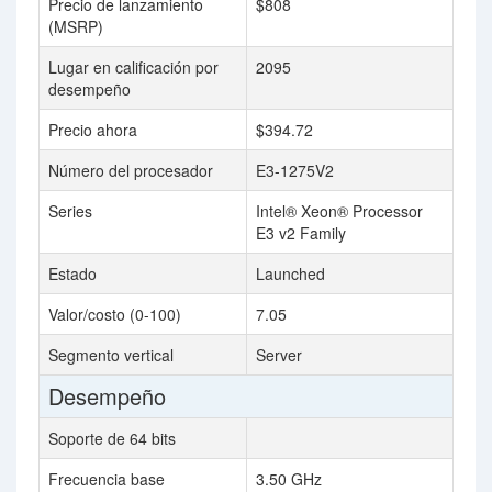
Precio de lanzamiento
$808
(MSRP)
Lugar en calificación por
2095
desempeño
Precio ahora
$394.72
Número del procesador
E3-1275V2
Series
Intel® Xeon® Processor
E3 v2 Family
Estado
Launched
Valor/costo (0-100)
7.05
Segmento vertical
Server
Desempeño
Soporte de 64 bits
Frecuencia base
3.50 GHz