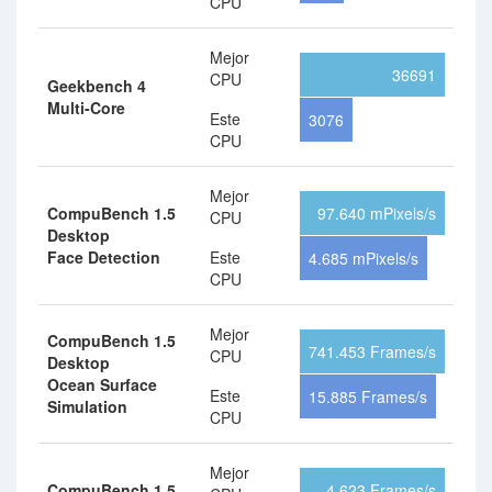
CPU
Mejor
36691
CPU
Geekbench 4
Multi-Core
Este
3076
CPU
Mejor
CompuBench 1.5
97.640 mPixels/s
CPU
Desktop
Face Detection
Este
4.685 mPixels/s
CPU
Mejor
CompuBench 1.5
741.453 Frames/s
CPU
Desktop
Ocean Surface
Este
15.885 Frames/s
Simulation
CPU
Mejor
CompuBench 1.5
4.623 Frames/s