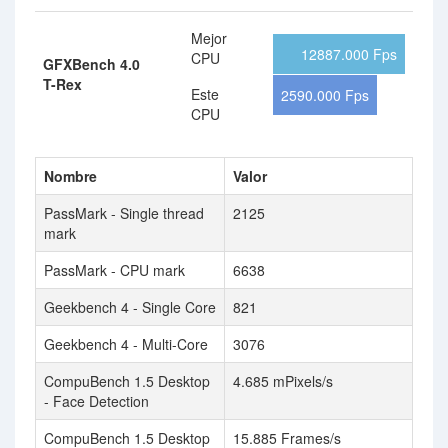
Mejor
12887.000 Fps
CPU
GFXBench 4.0
T-Rex
Este
2590.000 Fps
CPU
Nombre
Valor
PassMark - Single thread
2125
mark
PassMark - CPU mark
6638
Geekbench 4 - Single Core
821
Geekbench 4 - Multi-Core
3076
CompuBench 1.5 Desktop
4.685 mPixels/s
- Face Detection
CompuBench 1.5 Desktop
15.885 Frames/s