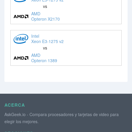
vs
AMD
Opteron X2170
Intel
Xeon E3-1275 v2
vs
AMD
Opteron 1389
ACERCA
AskGeek.io - Compara procesadores y tarjetas de video para
elegir los mejores.