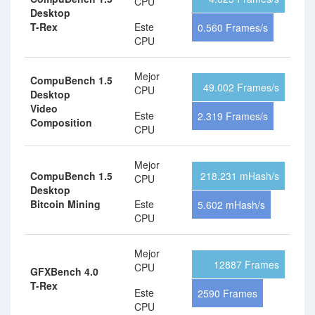
CPU
Desktop
T-Rex
Este
0.560 Frames/s
CPU
Mejor
CompuBench 1.5
49.002 Frames/s
CPU
Desktop
Video
Este
2.319 Frames/s
Composition
CPU
Mejor
CompuBench 1.5
218.231 mHash/s
CPU
Desktop
Bitcoin Mining
Este
5.602 mHash/s
CPU
Mejor
12887 Frames
CPU
GFXBench 4.0
T-Rex
Este
2590 Frames
CPU