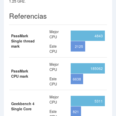
1.25 GHz.
Referencias
Mejor
PassMark
4843
CPU
Single thread
mark
Este
2125
CPU
Mejor
185062
CPU
PassMark
CPU mark
Este
6638
CPU
Mejor
5311
CPU
Geekbench 4
Single Core
Este
821