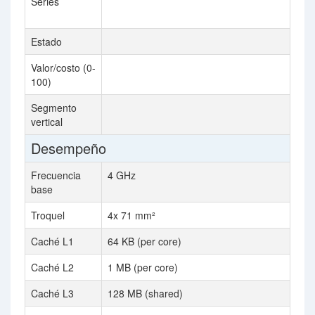
Series
In
Pr
Estado
La
Valor/costo (0-
2.
100)
Segmento
Se
vertical
Desempeño
Frecuencia
4 GHz
3.
base
Troquel
4x 71 mm²
Caché L1
64 KB (per core)
64
Caché L2
1 MB (per core)
10
Caché L3
128 MB (shared)
25