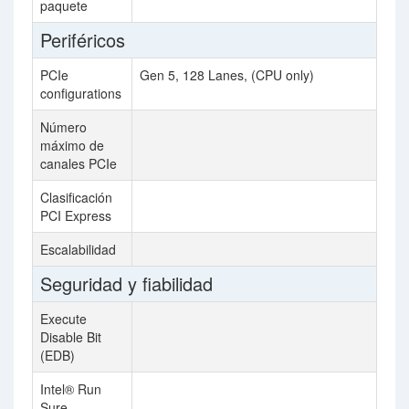
paquete
Periféricos
PCIe
Gen 5, 128 Lanes, (CPU only)
configurations
Número
48
máximo de
canales PCIe
Clasificación
3.
PCI Express
Escalabilidad
S
Seguridad y fiabilidad
Execute
Disable Bit
(EDB)
Intel® Run
Sure