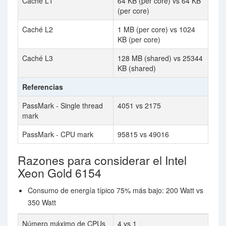
Caché L1
64 KB (per core) vs 64 KB
(per core)
Caché L2
1 MB (per core) vs 1024
KB (per core)
Caché L3
128 MB (shared) vs 25344
KB (shared)
Referencias
PassMark - Single thread
4051 vs 2175
mark
PassMark - CPU mark
95815 vs 49016
Razones para considerar el Intel
Xeon Gold 6154
Consumo de energía típico 75% más bajo: 200 Watt vs
350 Watt
Número máximo de CPUs
4 vs 1