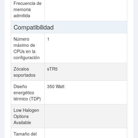
Frecuencia de
2
memoria
admitida
Compatibilidad
Número
1
4
máximo de
CPUs en la
configuración
Zócalos
sTR5
F
soportados
Diseño
350 Watt
20
energético
térmico (TDP)
Low Halogen
Options
Available
Tamaño del
76