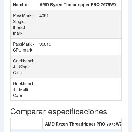
Nombre
AMD Ryzen Threadripper PRO 7975WX
Inte
PassMark -
4051
2175
Single
thread
mark
PassMark -
95815
4901
CPU mark
Geekbench
4419
4 - Single
Core
Geekbench
3669
4 - Multi-
Core
Comparar especificaciones
AMD Ryzen Threadripper PRO 7975WX
In