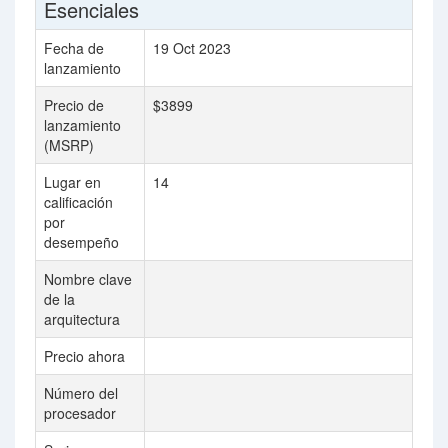
Esenciales
Fecha de
19 Oct 2023
Ju
lanzamiento
Precio de
$3899
lanzamiento
(MSRP)
Lugar en
14
31
calificación
por
desempeño
Nombre clave
Sk
de la
arquitectura
Precio ahora
$3
Número del
61
procesador