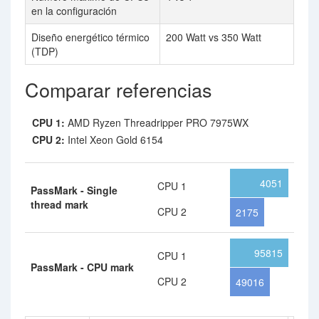
en la configuración
Diseño energético térmico
200 Watt vs 350 Watt
(TDP)
Comparar referencias
CPU 1:
AMD Ryzen Threadripper PRO 7975WX
CPU 2:
Intel Xeon Gold 6154
4051
CPU 1
PassMark - Single
thread mark
CPU 2
2175
95815
CPU 1
PassMark - CPU mark
CPU 2
49016