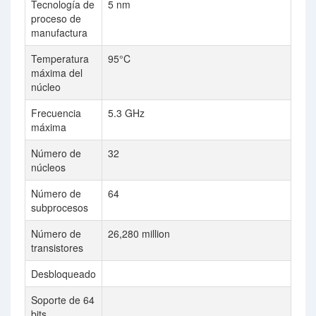
Tecnología de
5 nm
14
proceso de
manufactura
Temperatura
95°C
82
máxima del
núcleo
Frecuencia
5.3 GHz
3.
máxima
Número de
32
18
núcleos
Número de
64
36
subprocesos
Número de
26,280 million
80
transistores
Desbloqueado
Soporte de 64
bits