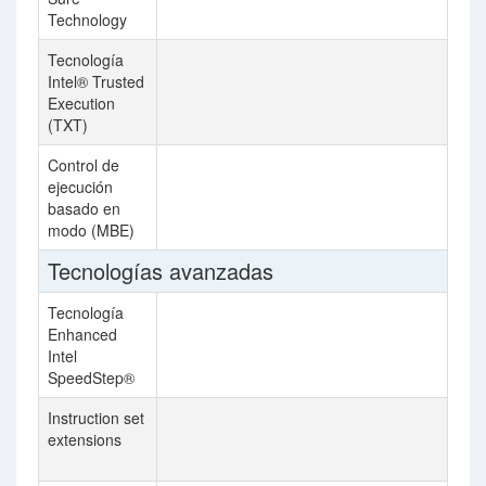
Technology
Tecnología
Intel® Trusted
Execution
(TXT)
Control de
ejecución
basado en
modo (MBE)
Tecnologías avanzadas
Tecnología
Enhanced
Intel
SpeedStep®
Instruction set
In
extensions
AV
In