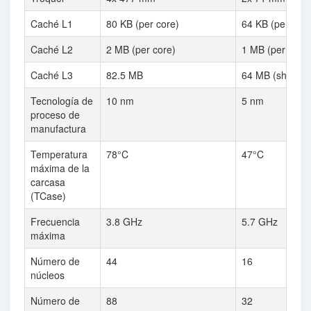
Caché L1
80 KB (per core)
64 KB (per core
Caché L2
2 MB (per core)
1 MB (per core)
Caché L3
82.5 MB
64 MB (shared)
Tecnología de
10 nm
5 nm
proceso de
manufactura
Temperatura
78°C
47°C
máxima de la
carcasa
(TCase)
Frecuencia
3.8 GHz
5.7 GHz
máxima
Número de
44
16
núcleos
Número de
88
32