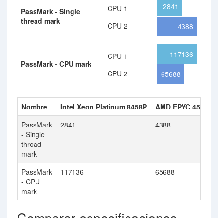
2841
CPU 1
PassMark - Single
thread mark
CPU 2
4388
117136
CPU 1
PassMark - CPU mark
CPU 2
65688
Nombre
Intel Xeon Platinum 8458P
AMD EPYC 4564P
PassMark
2841
4388
- Single
thread
mark
PassMark
117136
65688
- CPU
mark
Comparar especificaciones