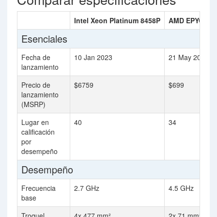
Intel Xeon Platinum 8458P
AMD EPYC 45
Esenciales
Fecha de
10 Jan 2023
21 May 2024
lanzamiento
Precio de
$6759
$699
lanzamiento
(MSRP)
Lugar en
40
34
calificación
por
desempeño
Desempeño
Frecuencia
2.7 GHz
4.5 GHz
base
Troquel
4x 477 mm²
2x 71 mm²