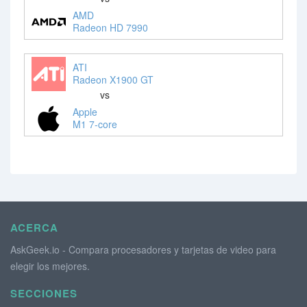
AMD
Radeon HD 7990
ATI
Radeon X1900 GT
vs
Apple
M1 7-core
ACERCA
AskGeek.io - Compara procesadores y tarjetas de video para
elegir los mejores.
SECCIONES