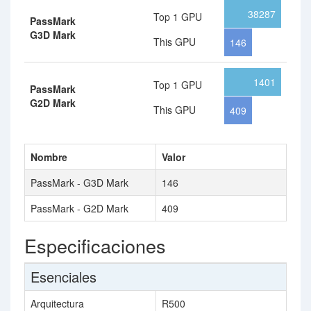
38287
Top 1 GPU
PassMark
G3D Mark
This GPU
146
1401
Top 1 GPU
PassMark
G2D Mark
This GPU
409
Nombre
Valor
PassMark - G3D Mark
146
PassMark - G2D Mark
409
Especificaciones
Esenciales
Arquitectura
R500