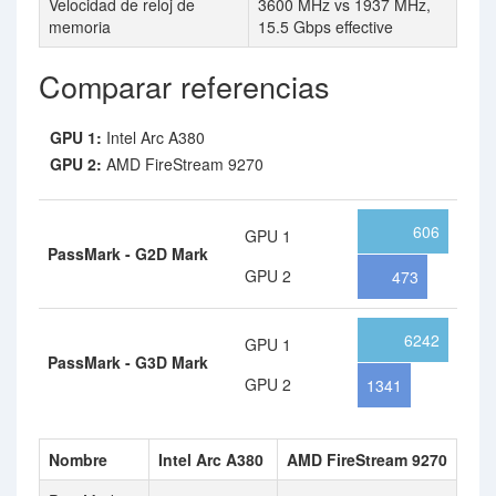
Velocidad de reloj de
3600 MHz vs 1937 MHz,
memoria
15.5 Gbps effective
Comparar referencias
GPU 1:
Intel Arc A380
GPU 2:
AMD FireStream 9270
606
GPU 1
PassMark - G2D Mark
GPU 2
473
6242
GPU 1
PassMark - G3D Mark
GPU 2
1341
Nombre
Intel Arc A380
AMD FireStream 9270