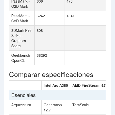
PassMark -
606
473
G2D Mark
PassMark -
6242
1341
G3D Mark
3DMark Fire
808
Strike -
Graphics
Score
Geekbench -
38292
OpenCL
Comparar especificaciones
Intel Arc A380
AMD FireStream 9270
Esenciales
Arquitectura
Generation
TeraScale
12.7