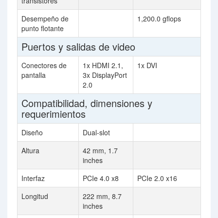
transistores
Desempeño de
1,200.0 gflops
punto flotante
Puertos y salidas de video
Conectores de
1x HDMI 2.1,
1x DVI
pantalla
3x DisplayPort
2.0
Compatibilidad, dimensiones y
requerimientos
Diseño
Dual-slot
Altura
42 mm, 1.7
inches
Interfaz
PCIe 4.0 x8
PCIe 2.0 x16
Longitud
222 mm, 8.7
inches