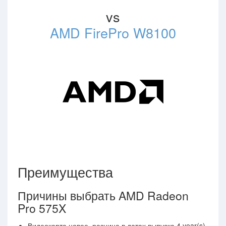
vs
AMD FirePro W8100
Преимущества
Причины выбрать AMD Radeon
Pro 575X
Видеокарта новее, разница в датах выпуска 4 year(s)