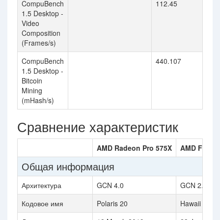
CompuBench
112.45
1.5 Desktop -
Video
Composition
(Frames/s)
CompuBench
440.107
1.5 Desktop -
Bitcoin
Mining
(mHash/s)
Сравнение характеристик
AMD Radeon Pro 575X
AMD FirePr
Общая информация
Архитектура
GCN 4.0
GCN 2.0
Кодовое имя
Polaris 20
Hawaii