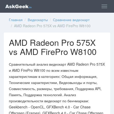
Главная
/
Видеокарты
/
Сравнение видеокарт
/ AMD Radeon Pro 575X vs AMD FirePro W8100
AMD Radeon Pro 575X
vs AMD FirePro W8100
Сравнительный анализ видеокарт AMD Radeon Pro 575X
и AMD FirePro W8100 по всем известным
характеристикам в категориях: Общая информация,
Технические характеристики, Видеовыходы и порты,
Совместимость, размеры, требования, Поддержка API,
Память, Поддержка технологий. Анализ
производительности видеокарт по бенчмаркам:
Geekbench - OpenCL, GFXBench 4.0 - Car Chase
Offscreen (Frames), GFXBench 4.0 - Car Chase Offscreen