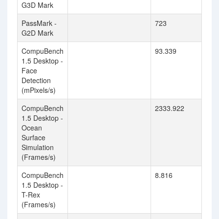
G3D Mark
PassMark -
723
G2D Mark
CompuBench
93.339
1.5 Desktop -
Face
Detection
(mPixels/s)
CompuBench
2333.922
1.5 Desktop -
Ocean
Surface
Simulation
(Frames/s)
CompuBench
8.816
1.5 Desktop -
T-Rex
(Frames/s)