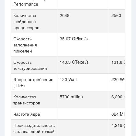
Performance
Количество
2048
2560
шейдерных
процессоров
Скорость
35.07 GPixel/s
заполнения
пикселей
Скорость
140.3 GTexel/s
131.8 GTexel
текстурирования
Энергопотребление
120 Watt
220 Watt
(TDP)
Количество
5700 million
6,200 million
транзисторов
Частота ядра
824 MHz
Производительность
4,219 gflops
с плавающей точкой