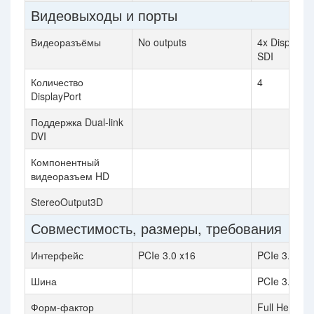
Видеовыходы и порты
Видеоразъёмы
No outputs
4x DisplayPo
SDI
Количество
4
DisplayPort
Поддержка Dual-link
DVI
Компонентный
видеоразъем HD
StereoOutput3D
Совместимость, размеры, требования
Интерфейс
PCIe 3.0 x16
PCIe 3.0 x1
Шина
PCIe 3.0
Форм-фактор
Full Height / 