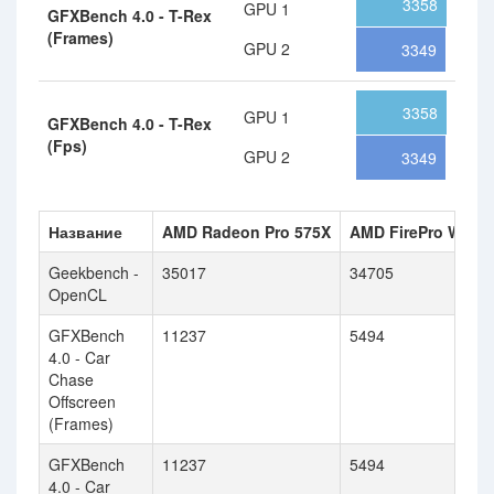
3358
GPU 1
GFXBench 4.0 - T-Rex
(Frames)
GPU 2
3349
3358
GPU 1
GFXBench 4.0 - T-Rex
(Fps)
GPU 2
3349
Название
AMD Radeon Pro 575X
AMD FirePro W810
Geekbench -
35017
34705
OpenCL
GFXBench
11237
5494
4.0 - Car
Chase
Offscreen
(Frames)
GFXBench
11237
5494
4.0 - Car