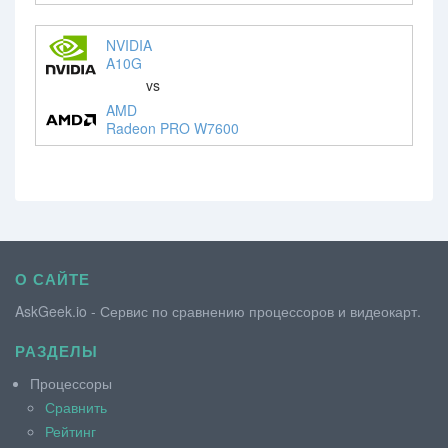
NVIDIA
A10G
vs
AMD
Radeon PRO W7600
О САЙТЕ
AskGeek.io - Сервис по сравнению процессоров и видеокарт.
РАЗДЕЛЫ
Процессоры
Сравнить
Рейтинг