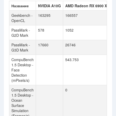
Название
NVIDIA A10G
AMD Radeon RX 6900 XT
Geekbench -
163295
166557
OpenCL
PassMark -
578
1052
G2D Mark
PassMark -
17660
26746
G3D Mark
CompuBench
543.753
1.5 Desktop -
Face
Detection
(mPixels/s)
CompuBench
0
1.5 Desktop -
Ocean
Surface
Simulation
(Frames/s)