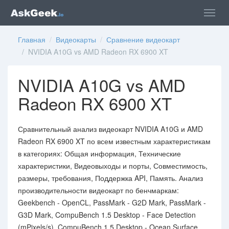
Главная
/
Видеокарты
/
Сравнение видеокарт
/ NVIDIA A10G vs AMD Radeon RX 6900 XT
NVIDIA A10G vs AMD
Radeon RX 6900 XT
Сравнительный анализ видеокарт NVIDIA A10G и AMD
Radeon RX 6900 XT по всем известным характеристикам
в категориях: Общая информация, Технические
характеристики, Видеовыходы и порты, Совместимость,
размеры, требования, Поддержка API, Память. Анализ
производительности видеокарт по бенчмаркам:
Geekbench - OpenCL, PassMark - G2D Mark, PassMark -
G3D Mark, CompuBench 1.5 Desktop - Face Detection
(mPixels/s), CompuBench 1.5 Desktop - Ocean Surface