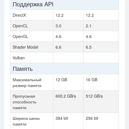
Поддержка API
DirectX
12.2
12.2
OpenCL
3.0
2.1
OpenGL
4.6
4.6
Shader Model
6.6
6.5
Vulkan
Память
Максимальный
12 GB
16 GB
размер памяти
Пропускная
600.2 GB/s
512 GB/s
способность
памяти
Ширина шины
384 bit
256 bit
памяти