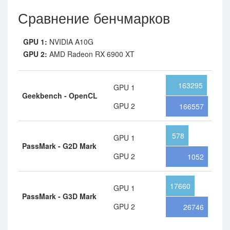
Сравнение бенчмарков
GPU 1:
NVIDIA A10G
GPU 2:
AMD Radeon RX 6900 XT
163295
GPU 1
Geekbench - OpenCL
GPU 2
166557
578
GPU 1
PassMark - G2D Mark
GPU 2
1052
17660
GPU 1
PassMark - G3D Mark
GPU 2
26746