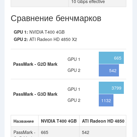
10 Gbps effective
Сравнение бенчмарков
GPU 1:
NVIDIA T400 4GB
GPU 2:
ATI Radeon HD 4850 X2
665
GPU 1
PassMark - G2D Mark
GPU 2
542
3799
GPU 1
PassMark - G3D Mark
GPU 2
1132
Название
NVIDIA T400 4GB
ATI Radeon HD 4850 X2
PassMark -
665
542