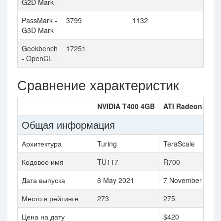
G2D Mark
PassMark -
3799
1132
G3D Mark
Geekbench
17251
- OpenCL
Сравнение характеристик
NVIDIA T400 4GB
ATI Radeon HD 4
Общая информация
Архитектура
Turing
TeraScale
Кодовое имя
TU117
R700
Дата выпуска
6 May 2021
7 November 2008
Место в рейтинге
273
275
Цена на дату
$420