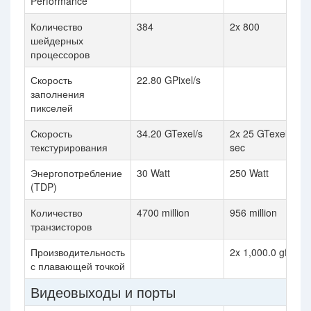
Performance
Количество
384
2x 800
шейдерных
процессоров
Скорость
22.80 GPixel/s
заполнения
пикселей
Скорость
34.20 GTexel/s
2x 25 GTexel / s bil
текстурирования
sec
Энергопотребление
30 Watt
250 Watt
(TDP)
Количество
4700 million
956 million
транзисторов
Производительность
2x 1,000.0 gflops
с плавающей точкой
Видеовыходы и порты