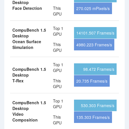
Desktop
Face Detection
This
270.025 mPixels/s
GPU
Top 1
CompuBench 1.5
14101.507 Frames/s
GPU
Desktop
Ocean Surface
This
4980.223 Frames/s
Simulation
GPU
Top 1
CompuBench 1.5
98.472 Frames/s
GPU
Desktop
T-Rex
This
20.735 Frames/s
GPU
Top 1
CompuBench 1.5
530.303 Frames/s
GPU
Desktop
Video
This
135.303 Frames/s
Composition
GPU