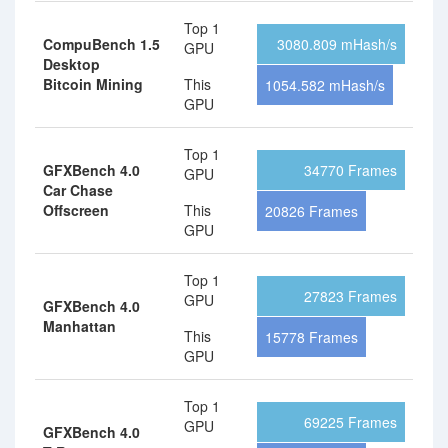
Top 1
CompuBench 1.5
3080.809 mHash/s
GPU
Desktop
Bitcoin Mining
This
1054.582 mHash/s
GPU
Top 1
GFXBench 4.0
34770 Frames
GPU
Car Chase
Offscreen
This
20826 Frames
GPU
Top 1
27823 Frames
GPU
GFXBench 4.0
Manhattan
This
15778 Frames
GPU
Top 1
69225 Frames
GPU
GFXBench 4.0