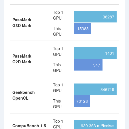
Top 1
38287
GPU
PassMark
G3D Mark
This
15383
GPU
Top 1
1401
GPU
PassMark
G2D Mark
This
947
GPU
Top 1
346719
GPU
Geekbench
OpenCL
This
73128
GPU
Top 1
CompuBench 1.5
939.363 mPixels/s
GPU