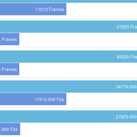
17213 Frames
27823 Fr
4 Frames
69225 Fr
0 Frames
34770.000
17213.000 Fps
27823.000
.000 Fps