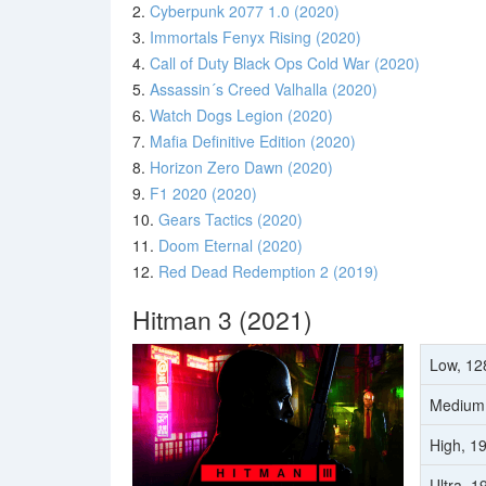
2.
Cyberpunk 2077 1.0 (2020)
3.
Immortals Fenyx Rising (2020)
4.
Call of Duty Black Ops Cold War (2020)
5.
Assassin´s Creed Valhalla (2020)
6.
Watch Dogs Legion (2020)
7.
Mafia Definitive Edition (2020)
8.
Horizon Zero Dawn (2020)
9.
F1 2020 (2020)
10.
Gears Tactics (2020)
11.
Doom Eternal (2020)
12.
Red Dead Redemption 2 (2019)
Hitman 3 (2021)
Low, 12
Medium
High, 1
Ultra, 