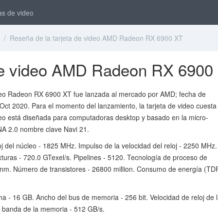
as de video
/ Reseña de la tarjeta de video AMD Radeon RX 6900 XT
 de video AMD Radeon RX 6900
ideo Radeon RX 6900 XT fue lanzada al mercado por AMD; fecha de
Oct 2020. Para el momento del lanzamiento, la tarjeta de video cuesta
deo está diseñada para computadoras desktop y basado en la micro-
NA 2.0 nombre clave Navi 21.
oj del núcleo - 1825 MHz. Impulso de la velocidad del reloj - 2250 MHz
xturas - 720.0 GTexel/s. Pipelines - 5120. Tecnología de proceso de
 nm. Número de transistores - 26800 million. Consumo de energía (TDP
 16 GB. Ancho del bus de memoria - 256 bit. Velocidad de reloj de 
 banda de la memoria - 512 GB/s.