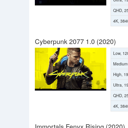
QHD, 2
4K, 384
Cyberpunk 2077 1.0 (2020)
Low, 12
Medium
High, 1
Ultra, 
QHD, 2
4K, 384
Immortals Fenyx Rising (2020)