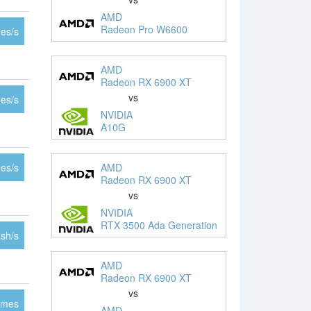
AMD
Radeon Pro W6600
es/s
AMD
Radeon RX 6900 XT
vs
es/s
NVIDIA
A10G
AMD
es/s
Radeon RX 6900 XT
vs
NVIDIA
RTX 3500 Ada Generation
sh/s
AMD
Radeon RX 6900 XT
vs
ames
AMD