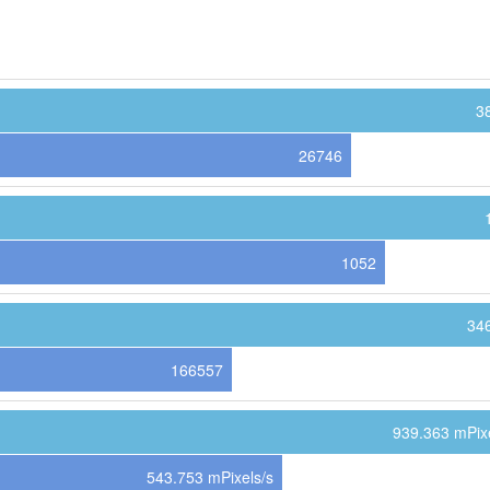
3
26746
1052
34
166557
939.363 mPixe
543.753 mPixels/s