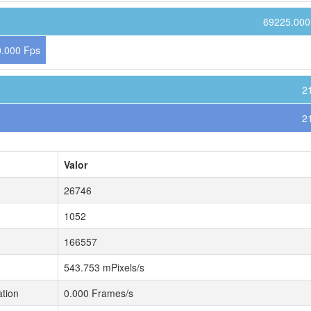
69225.000
.000 Fps
2
2
Valor
26746
1052
166557
543.753 mPixels/s
tion
0.000 Frames/s