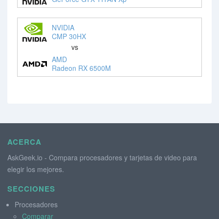
NVIDIA
CMP 30HX
vs
AMD
Radeon RX 6500M
ACERCA
AskGeek.io - Compara procesadores y tarjetas de video para
elegir los mejores.
SECCIONES
Procesadores
Comparar