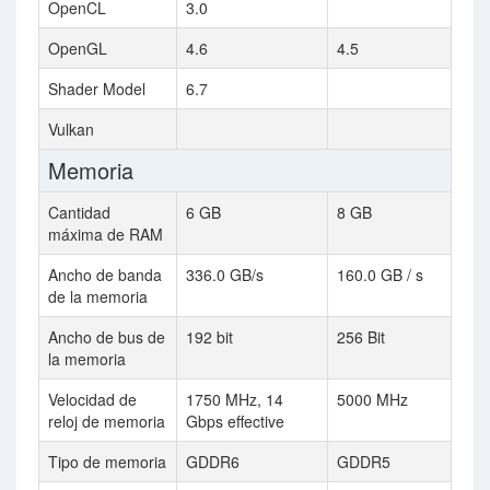
OpenCL
3.0
OpenGL
4.6
4.5
Shader Model
6.7
Vulkan
Memoria
Cantidad
6 GB
8 GB
máxima de RAM
Ancho de banda
336.0 GB/s
160.0 GB / s
de la memoria
Ancho de bus de
192 bit
256 Bit
la memoria
Velocidad de
1750 MHz, 14
5000 MHz
reloj de memoria
Gbps effective
Tipo de memoria
GDDR6
GDDR5