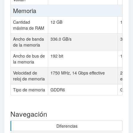
Memoria
Cantidad
12 GB
12 GB
máxima de RAM
Ancho de banda
336.0 GB/s
384 G
de la memoria
Ancho de bus de
192 bit
192 bit
la memoria
Velocidad de
1750 MHz, 14 Gbps effective
2000 
reloj de memoria
effecti
Tipo de memoria
GDDR6
GDDR
Navegación
Diferencias