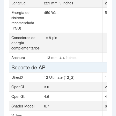
Longitud
229 mm, 9 inches
267 mm
Energía de
450 Watt
550 Wa
sistema
recomendada
(PSU)
Conectores de
1x 8-pin
1x 6-p
energía
complementarios
Anchura
113 mm, 4.4 inches
110 mm
Soporte de API
DirectX
12 Ultimate (12_2)
12.2
OpenCL
3.0
2.1
OpenGL
4.6
4.6
Shader Model
6.7
6.5
Vulkan