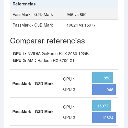
Referencias
PassMark - G2D Mark
946 vs 850
PassMark - G3D Mark
19824 vs 15977
Comparar referencias
GPU 1:
NVIDIA GeForce RTX 2060 12GB
GPU 2:
AMD Radeon RX 6700 XT
850
GPU 1
PassMark - G2D Mark
GPU 2
946
15977
GPU 1
PassMark - G3D Mark
GPU 2
19824