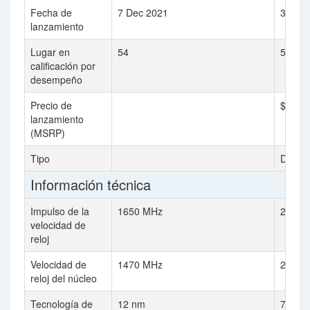
Fecha de
7 Dec 2021
3 Mar
lanzamiento
Lugar en
54
51
calificación por
desempeño
Precio de
$479
lanzamiento
(MSRP)
Tipo
Deskt
Información técnica
Impulso de la
1650 MHz
2581 
velocidad de
reloj
Velocidad de
1470 MHz
2321 
reloj del núcleo
Tecnología de
12 nm
7 nm