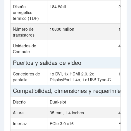
Diseño
184 Watt
230 Wa
energético
térmico (TDP)
Número de
10800 million
17200 
transistores
Unidades de
40
Compute
Puertos y salidas de video
Conectores de
1x DVI, 1x HDMI 2.0, 2x
1x HDM
pantalla
DisplayPort 1.4a, 1x USB Type-C
Compatibilidad, dimensiones y requerimiento
Diseño
Dual-slot
Altura
35 mm, 1.4 inches
40 mm 
Interfaz
PCIe 3.0 x16
PCIe 4