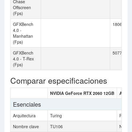
Chase
Offscreen
(Fps)
GFXBench
18062
4.0 -
Manhattan
(Fps)
GFXBench
50772
4.0 - T-Rex
(Fps)
Comparar especificaciones
NVIDIA GeForce RTX 2060 12GB
AMD R
Esenciales
Arquitectura
Turing
RDNA 
Nombre clave
TU106
Navi 2