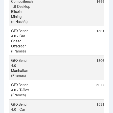
CompuBench
1699.337
1.5 Desktop -
Bitcoin
Mining
(mHash/s)
GFXBench
15315
4.0 - Car
Chase
Offscreen
(Frames)
GFXBench
18062
4.0 -
Manhattan
(Frames)
GFXBench
50772
4.0 - T-Rex
(Frames)
GFXBench
15315
4.0 - Car