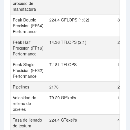
proceso de
manufactura
Peak Double
224.4 GFLOPS (1:32)
825.9
Precision (FP64)
Performance
Peak Half
14.36 TFLOPS (2:1)
26.43 
Precision (FP16)
Performance
Peak Single
7.181 TFLOPS
13.21
Precision (FP32)
Performance
Pipelines
2176
2560
Velocidad de
79.20 GPixel/s
165.2 
relleno de
píxeles
Tasa de llenado
224.4 GTexel/s
413.0 
de textura