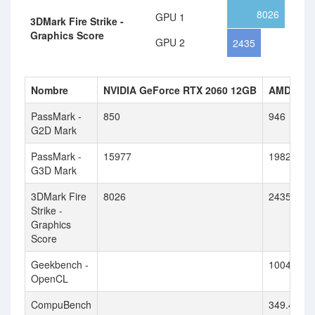
8026
GPU 1
3DMark Fire Strike -
Graphics Score
GPU 2
2435
Nombre
NVIDIA GeForce RTX 2060 12GB
AMD Rade
PassMark -
850
946
G2D Mark
PassMark -
15977
19824
G3D Mark
3DMark Fire
8026
2435
Strike -
Graphics
Score
Geekbench -
100473
OpenCL
CompuBench
349.422