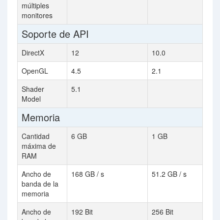
múltiples
monitores
Soporte de API
DirectX
12
10.0
OpenGL
4.5
2.1
Shader
5.1
Model
Memoria
Cantidad
6 GB
1 GB
máxima de
RAM
Ancho de
168 GB / s
51.2 GB / s
banda de la
memoria
Ancho de
192 Bit
256 Bit