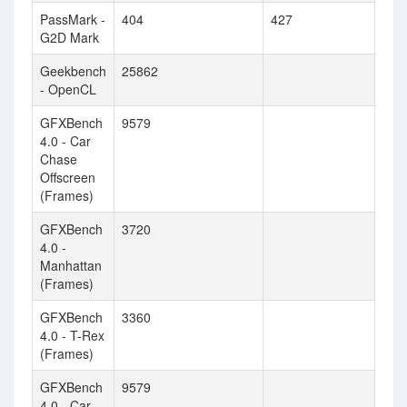
PassMark -
404
427
G2D Mark
Geekbench
25862
- OpenCL
GFXBench
9579
4.0 - Car
Chase
Offscreen
(Frames)
GFXBench
3720
4.0 -
Manhattan
(Frames)
GFXBench
3360
4.0 - T-Rex
(Frames)
GFXBench
9579
4.0 - Car