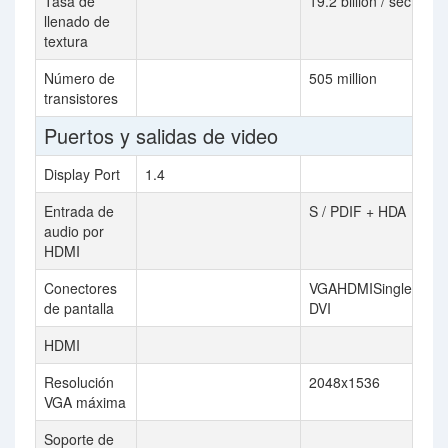
Tasa de
19.2 billion / sec
llenado de
textura
Número de
505 million
transistores
Puertos y salidas de video
Display Port
1.4
Entrada de
S / PDIF + HDA
audio por
HDMI
Conectores
VGAHDMISingle Link
de pantalla
DVI
HDMI
Resolución
2048x1536
VGA máxima
Soporte de