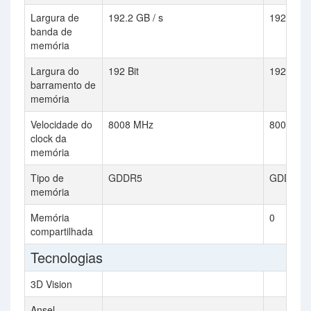
Largura de
192.2 GB / s
192 GB /
banda de
memória
Largura do
192 Bit
192 Bit
barramento de
memória
Velocidade do
8008 MHz
8008 MH
clock da
memória
Tipo de
GDDR5
GDDR5
memória
Memória
0
compartilhada
Tecnologias
3D Vision
Ansel