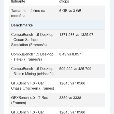
flutuante
gflops
Tamanho máximo da
6 GB vs 3 GB
memória
Benchmarks
CompuBench 1.5 Desktop
1371.266 vs 1325.07
- Ocean Surface
Simulation (Frames/s)
CompuBench 1.5 Desktop
8.49 vs 8.057
- T-Rex (Frames/s)
CompuBench 1.5 Desktop
509.222 vs 425.709
- Bitcoin Mining (mHash/s)
GFXBench 4.0 - Car
12645 vs 10566
Chase Offscreen (Frames)
GFXBench 4.0 - T-Rex
3359 vs 3338
(Frames)
GFXBench 4.0 - Car
12645 vs 10566