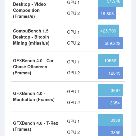
31.946
GPU 1
Desktop - Video
Composition
GPU 2
19.803
(Frames/s)
CompuBench 1.5
425.709
GPU 1
Desktop - Bitcoin
Mining (mHash/s)
GPU 2
509.222
GFXBench 4.0 - Car
10566
GPU 1
Chase Offscreen
(Frames)
GPU 2
12645
3697
GPU 1
GFXBench 4.0 -
Manhattan (Frames)
GPU 2
3654
3338
GPU 1
GFXBench 4.0 - T-Rex
(Frames)
GPU 2
3359