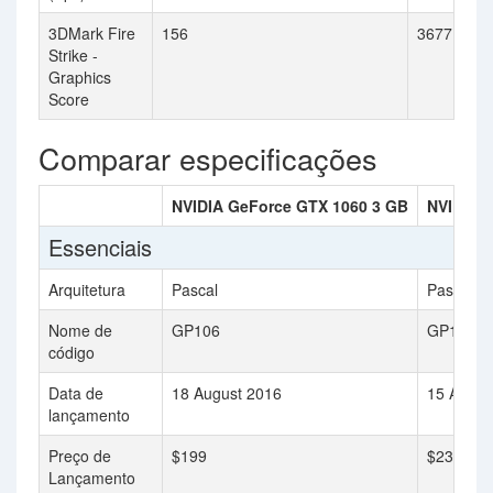
3DMark Fire
156
3677
Strike -
Graphics
Score
Comparar especificações
NVIDIA GeForce GTX 1060 3 GB
NVIDIA 
Essenciais
Arquitetura
Pascal
Pascal
Nome de
GP106
GP106B
código
Data de
18 August 2016
15 Augus
lançamento
Preço de
$199
$237.11
Lançamento