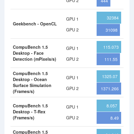
GPU 2
444
32384
GPU 1
Geekbench - OpenCL
GPU 2
31098
CompuBench 1.5
115.073
GPU 1
Desktop - Face
Detection (mPixels/s)
GPU 2
111.55
CompuBench 1.5
1325.07
GPU 1
Desktop - Ocean
Surface Simulation
GPU 2
1371.266
(Frames/s)
CompuBench 1.5
8.057
GPU 1
Desktop - T-Rex
(Frames/s)
GPU 2
8.49
CompuBench 1.5