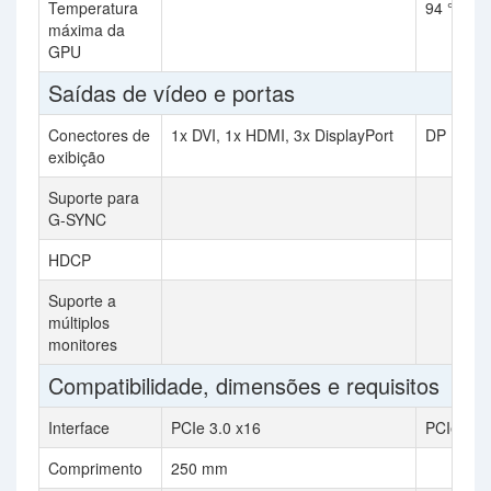
Temperatura
94 °C
máxima da
GPU
Saídas de vídeo e portas
Conectores de
1x DVI, 1x HDMI, 3x DisplayPort
DP 1.43, 
exibição
Suporte para
G-SYNC
HDCP
Suporte a
múltiplos
monitores
Compatibilidade, dimensões e requisitos
Interface
PCIe 3.0 x16
PCIe 3.0
Comprimento
250 mm