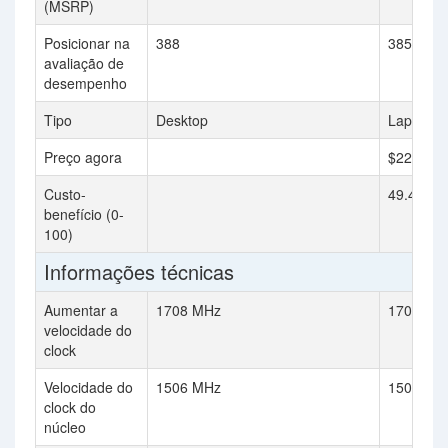
(MSRP)
Posicionar na
388
385
avaliação de
desempenho
Tipo
Desktop
Laptop
Preço agora
$229.99
Custo-
49.49
benefício (0-
100)
Informações técnicas
Aumentar a
1708 MHz
1708 MH
velocidade do
clock
Velocidade do
1506 MHz
1506 MH
clock do
núcleo