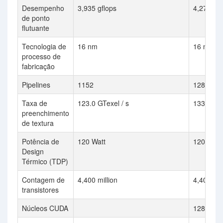
Desempenho
3,935 gflops
4,275 gfl
de ponto
flutuante
Tecnologia de
16 nm
16 nm
processo de
fabricação
Pipelines
1152
1280
Taxa de
123.0 GTexel / s
133.6 GTe
preenchimento
de textura
Potência de
120 Watt
120 Watt
Design
Térmico (TDP)
Contagem de
4,400 million
4,400 mil
transistores
Núcleos CUDA
1280