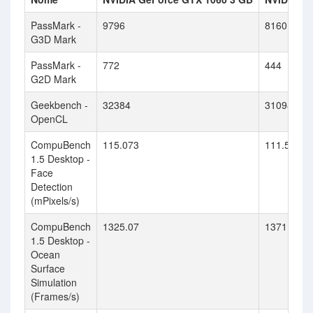
PassMark -
9796
8160
G3D Mark
PassMark -
772
444
G2D Mark
Geekbench -
32384
31098
OpenCL
CompuBench
115.073
111.55
1.5 Desktop -
Face
Detection
(mPixels/s)
CompuBench
1325.07
1371.266
1.5 Desktop -
Ocean
Surface
Simulation
(Frames/s)