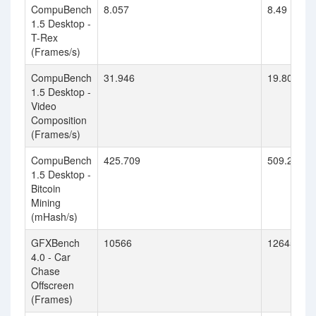
CompuBench
8.057
8.49
1.5 Desktop -
T-Rex
(Frames/s)
CompuBench
31.946
19.803
1.5 Desktop -
Video
Composition
(Frames/s)
CompuBench
425.709
509.222
1.5 Desktop -
Bitcoin
Mining
(mHash/s)
GFXBench
10566
12645
4.0 - Car
Chase
Offscreen
(Frames)