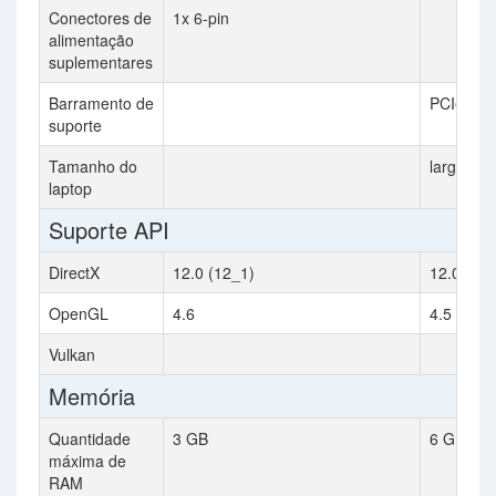
Conectores de
1x 6-pin
alimentação
suplementares
Barramento de
PCIe 3.0
suporte
Tamanho do
large
laptop
Suporte API
DirectX
12.0 (12_1)
12.0 (12
OpenGL
4.6
4.5
Vulkan
Memória
Quantidade
3 GB
6 GB
máxima de
RAM