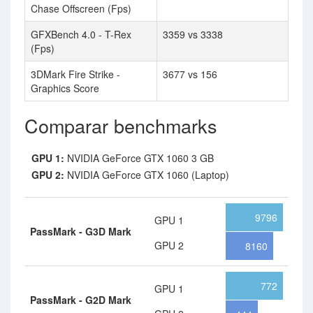
Chase Offscreen (Fps)
GFXBench 4.0 - T-Rex
3359 vs 3338
(Fps)
3DMark Fire Strike -
3677 vs 156
Graphics Score
Comparar benchmarks
GPU 1:
NVIDIA GeForce GTX 1060 3 GB
GPU 2:
NVIDIA GeForce GTX 1060 (Laptop)
9796
GPU 1
PassMark - G3D Mark
GPU 2
8160
772
GPU 1
PassMark - G2D Mark