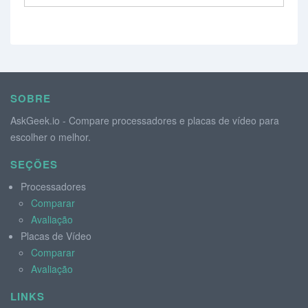
SOBRE
AskGeek.io - Compare processadores e placas de vídeo para
escolher o melhor.
SEÇÕES
Processadores
Comparar
Avaliação
Placas de Vídeo
Comparar
Avaliação
LINKS