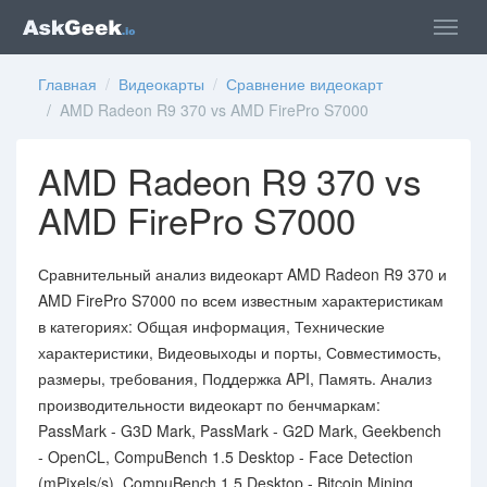
Главная
/
Видеокарты
/
Сравнение видеокарт
/ AMD Radeon R9 370 vs AMD FirePro S7000
AMD Radeon R9 370 vs
AMD FirePro S7000
Сравнительный анализ видеокарт AMD Radeon R9 370 и
AMD FirePro S7000 по всем известным характеристикам
в категориях: Общая информация, Технические
характеристики, Видеовыходы и порты, Совместимость,
размеры, требования, Поддержка API, Память. Анализ
производительности видеокарт по бенчмаркам:
PassMark - G3D Mark, PassMark - G2D Mark, Geekbench
- OpenCL, CompuBench 1.5 Desktop - Face Detection
(mPixels/s), CompuBench 1.5 Desktop - Bitcoin Mining