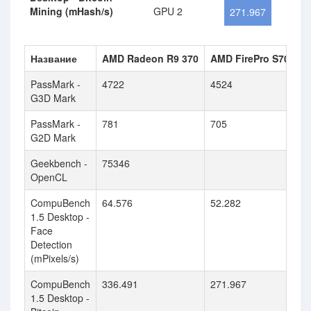
Mining (mHash/s)
GPU 2
271.967
Название
AMD Radeon R9 370
AMD FirePro S7000
PassMark -
4722
4524
G3D Mark
PassMark -
781
705
G2D Mark
Geekbench -
75346
OpenCL
CompuBench
64.576
52.282
1.5 Desktop -
Face
Detection
(mPixels/s)
CompuBench
336.491
271.967
1.5 Desktop -