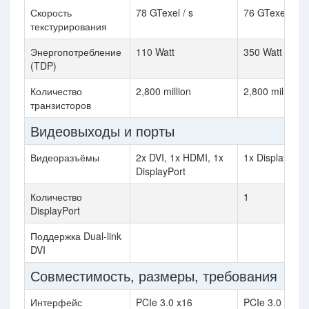
Скорость
78 GTexel / s
76 GTexel / s
текстурирования
Энергопотребление
110 Watt
350 Watt
(TDP)
Количество
2,800 million
2,800 million
транзисторов
Видеовыходы и порты
Видеоразъёмы
2x DVI, 1x HDMI, 1x
1x DisplayPort
DisplayPort
Количество
1
DisplayPort
Поддержка Dual-link
DVI
Совместимость, размеры, требования
Интерфейс
PCIe 3.0 x16
PCIe 3.0 x16