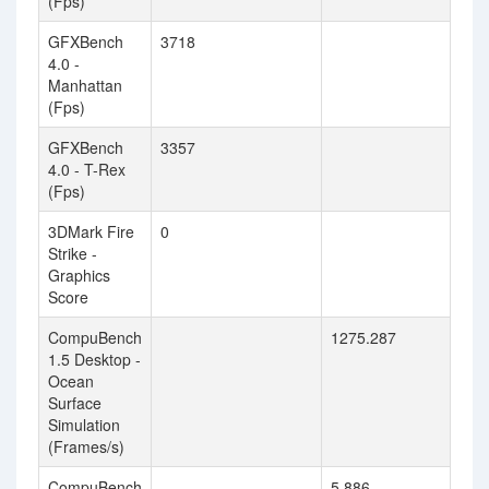
(Fps)
GFXBench
3718
4.0 -
Manhattan
(Fps)
GFXBench
3357
4.0 - T-Rex
(Fps)
3DMark Fire
0
Strike -
Graphics
Score
CompuBench
1275.287
1.5 Desktop -
Ocean
Surface
Simulation
(Frames/s)
CompuBench
5.886