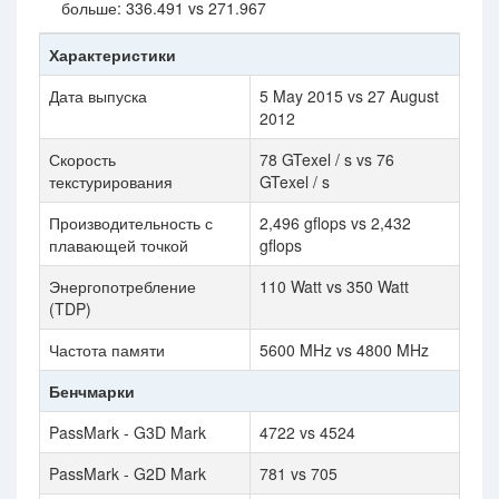
больше: 336.491 vs 271.967
Характеристики
Дата выпуска
5 May 2015 vs 27 August
2012
Скорость
78 GTexel / s vs 76
текстурирования
GTexel / s
Производительность с
2,496 gflops vs 2,432
плавающей точкой
gflops
Энергопотребление
110 Watt vs 350 Watt
(TDP)
Частота памяти
5600 MHz vs 4800 MHz
Бенчмарки
PassMark - G3D Mark
4722 vs 4524
PassMark - G2D Mark
781 vs 705