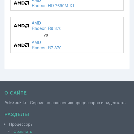
Radeon HD 7690M XT
AMD
Radeon R9 370
vs
AMD
Radeon R7 370
О САЙТЕ
AskGeek.io - Сервис по сравнению процессоров и видеокарт.
РАЗДЕЛЫ
Процессоры
Сравнить