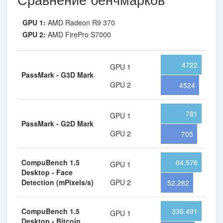
GPU 1:
AMD Radeon R9 370
GPU 2:
AMD FirePro S7000
4722
GPU 1
PassMark - G3D Mark
GPU 2
4524
781
GPU 1
PassMark - G2D Mark
GPU 2
705
CompuBench 1.5
64.576
GPU 1
Desktop - Face
Detection (mPixels/s)
GPU 2
52.282
CompuBench 1.5
336.491
GPU 1
Desktop - Bitcoin