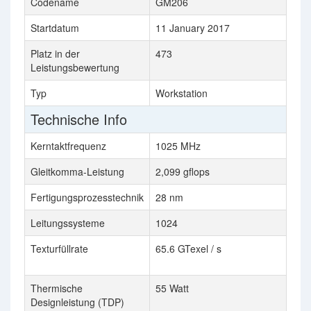
Codename
GM206
Startdatum
11 January 2017
Platz in der
473
Leistungsbewertung
Typ
Workstation
W
Technische Info
Kerntaktfrequenz
1025 MHz
Gleitkomma-Leistung
2,099 gflops
2
Fertigungsprozesstechnik
28 nm
Leitungssysteme
1024
Texturfüllrate
65.6 GTexel / s
2
s
Thermische
55 Watt
3
Designleistung (TDP)