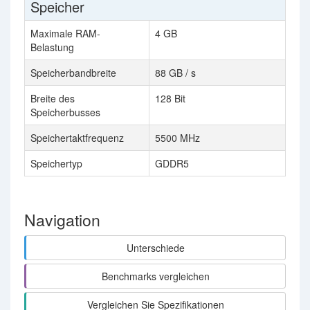
Speicher
Maximale RAM-
4 GB
Belastung
Speicherbandbreite
88 GB / s
2
Breite des
128 Bit
2
Speicherbusses
Speichertaktfrequenz
5500 MHz
Speichertyp
GDDR5
Navigation
Unterschiede
Benchmarks vergleichen
Vergleichen Sie Spezifikationen