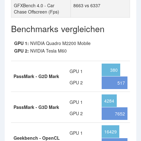
GFXBench 4.0 - Car
8663 vs 6337
Chase Offscreen (Fps)
Benchmarks vergleichen
GPU 1:
NVIDIA Quadro M2200 Mobile
GPU 2:
NVIDIA Tesla M60
380
GPU 1
PassMark - G2D Mark
GPU 2
517
4284
GPU 1
PassMark - G3D Mark
GPU 2
7652
16429
GPU 1
Geekbench - OpenCL