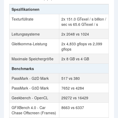
Spezifikationen
Texturfüllrate
2x 151.0 GTexel / s billion /
sec vs 65.6 GTexel / s
Leitungssysteme
2x 2048 vs 1024
Gleitkomma-Leistung
2x 4,833 gflops vs 2,099
gflops
Maximale Speichergröße
2x 8 GB vs 4 GB
Benchmarks
PassMark - G2D Mark
517 vs 380
PassMark - G3D Mark
7652 vs 4284
Geekbench - OpenCL
29272 vs 16429
GFXBench 4.0 - Car
8663 vs 6337
Chase Offscreen (Frames)