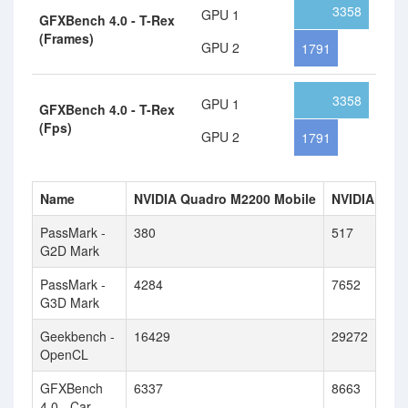
3358
GPU 1
GFXBench 4.0 - T-Rex
(Frames)
GPU 2
1791
3358
GPU 1
GFXBench 4.0 - T-Rex
(Fps)
GPU 2
1791
Name
NVIDIA Quadro M2200 Mobile
NVIDIA Tesl
PassMark -
380
517
G2D Mark
PassMark -
4284
7652
G3D Mark
Geekbench -
16429
29272
OpenCL
GFXBench
6337
8663
4.0 - Car