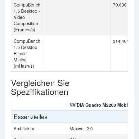
CompuBench
70.038
1.5 Desktop -
Video
Composition
(Frames/s)
CompuBench
314.404
1.5 Desktop -
Bitcoin
Mining
(mHash/s)
Vergleichen Sie
Spezifikationen
NVIDIA Quadro M2200 Mobile
Essenzielles
Architektur
Maxwell 2.0
M