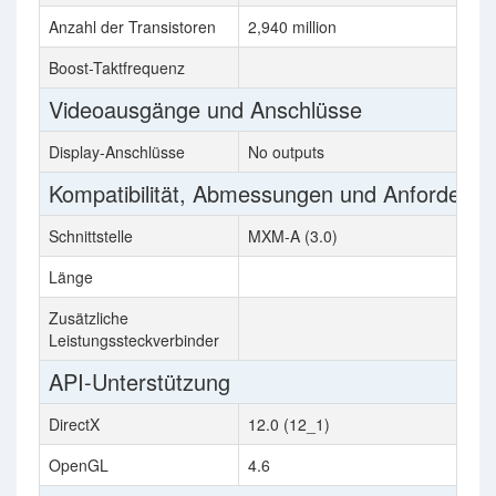
Anzahl der Transistoren
2,940 million
5
Boost-Taktfrequenz
Videoausgänge und Anschlüsse
Display-Anschlüsse
No outputs
N
Kompatibilität, Abmessungen und Anforderu
Schnittstelle
MXM-A (3.0)
P
Länge
Zusätzliche
1
Leistungssteckverbinder
API-Unterstützung
DirectX
12.0 (12_1)
1
OpenGL
4.6
4