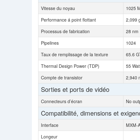
Vitesse du noyau
1025 
Performance á point flottant
2,099 
Processus de fabrication
28 nm
Pipelines
1024
Taux de remplissage de la texture
65.6 GT
Thermal Design Power (TDP)
55 Wat
Compte de transistor
2,940 m
Sorties et ports de vidéo
Connecteurs d’écran
No out
Compatibilité, dimensions et exigen
Interface
MXM-A 
Longeur