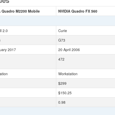
A Quadro M2200 Mobile
NVIDIA Quadro FX 560
l 2.0
Curie
6
G73
uary 2017
20 April 2006
472
ation
Workstation
$299
$150.25
0.98