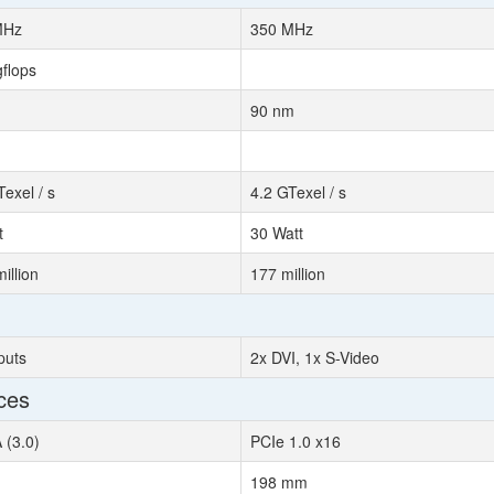
MHz
350 MHz
gflops
90 nm
exel / s
4.2 GTexel / s
t
30 Watt
illion
177 million
puts
2x DVI, 1x S-Video
ces
(3.0)
PCIe 1.0 x16
198 mm