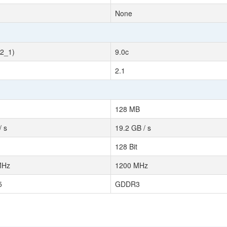
None
12_1)
9.0c
2.1
128 MB
/ s
19.2 GB / s
128 Bit
MHz
1200 MHz
5
GDDR3