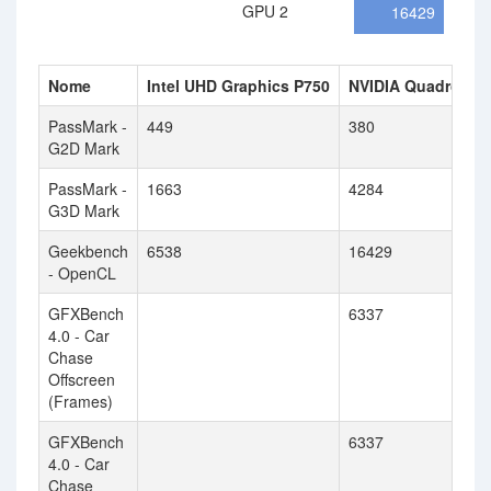
GPU 2
16429
Nome
Intel UHD Graphics P750
NVIDIA Quadro M2
PassMark -
449
380
G2D Mark
PassMark -
1663
4284
G3D Mark
Geekbench
6538
16429
- OpenCL
GFXBench
6337
4.0 - Car
Chase
Offscreen
(Frames)
GFXBench
6337
4.0 - Car
Chase