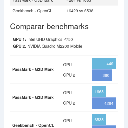
PassMark - G3D Mark
4284 vs 1663
Geekbench - OpenCL
16429 vs 6538
Comparar benchmarks
GPU 1:
Intel UHD Graphics P750
GPU 2:
NVIDIA Quadro M2200 Mobile
449
GPU 1
PassMark - G2D Mark
GPU 2
380
1663
GPU 1
PassMark - G3D Mark
GPU 2
4284
6538
GPU 1
Geekbench - OpenCL