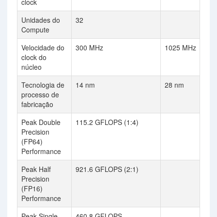
clock
Unidades do
32
Compute
Velocidade do
300 MHz
1025 MHz
clock do
núcleo
Tecnologia de
14 nm
28 nm
processo de
fabricação
Peak Double
115.2 GFLOPS (1:4)
Precision
(FP64)
Performance
Peak Half
921.6 GFLOPS (2:1)
Precision
(FP16)
Performance
Peak Single
460.8 GFLOPS