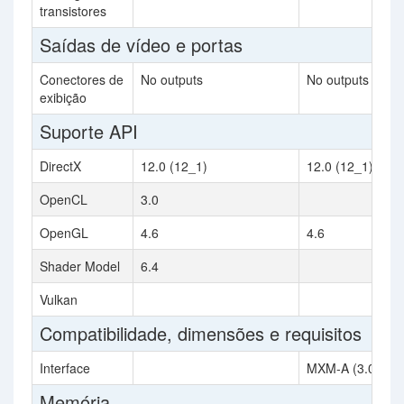
transistores
Saídas de vídeo e portas
Conectores de
No outputs
No outputs
exibição
Suporte API
DirectX
12.0 (12_1)
12.0 (12_1)
OpenCL
3.0
OpenGL
4.6
4.6
Shader Model
6.4
Vulkan
Compatibilidade, dimensões e requisitos
Interface
MXM-A (3.0)
Memória