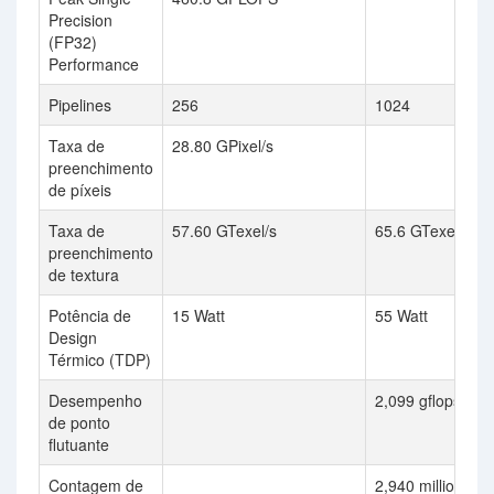
Precision
(FP32)
Performance
Pipelines
256
1024
Taxa de
28.80 GPixel/s
preenchimento
de píxeis
Taxa de
57.60 GTexel/s
65.6 GTexel / s
preenchimento
de textura
Potência de
15 Watt
55 Watt
Design
Térmico (TDP)
Desempenho
2,099 gflops
de ponto
flutuante
Contagem de
2,940 million