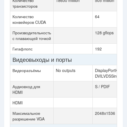
Количество
18600 million
505 million
транзисторов
Количество
64
конвейеров CUDA
Производительность
128 gflops
с плавающей точкой
Гигафлопс
192
Видеовыходы и порты
Видеоразъёмы
No outputs
DisplayPortHDMID
DVILVDSSingle L
Аудиовход для
S / PDIF
HDMI
HDMI
Максимальное
2048x1536
разрешение VGA