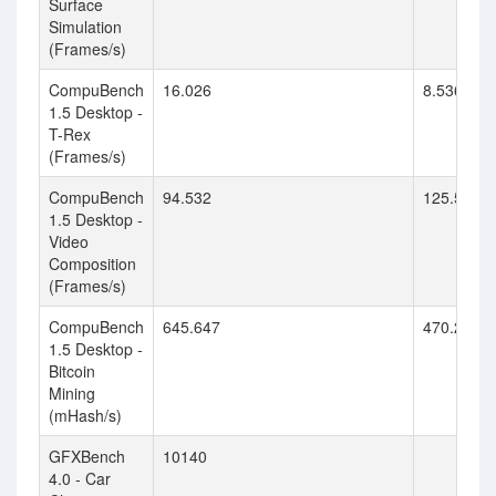
Surface
Simulation
(Frames/s)
CompuBench
16.026
8.536
1.5 Desktop -
T-Rex
(Frames/s)
CompuBench
94.532
125.504
1.5 Desktop -
Video
Composition
(Frames/s)
CompuBench
645.647
470.237
1.5 Desktop -
Bitcoin
Mining
(mHash/s)
GFXBench
10140
4.0 - Car