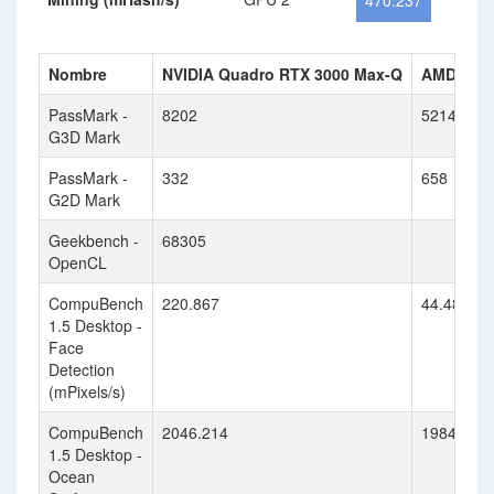
470.237
Nombre
NVIDIA Quadro RTX 3000 Max-Q
AMD Rad
PassMark -
8202
5214
G3D Mark
PassMark -
332
658
G2D Mark
Geekbench -
68305
OpenCL
CompuBench
220.867
44.481
1.5 Desktop -
Face
Detection
(mPixels/s)
CompuBench
2046.214
1984.655
1.5 Desktop -
Ocean