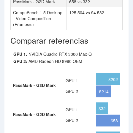
PassMark - G2D Mark
658 vs 332
CompuBench 1.5 Desktop
125.504 vs 94.532
- Video Composition
(Frames/s)
Comparar referencias
GPU 1:
NVIDIA Quadro RTX 3000 Max-Q
GPU 2:
AMD Radeon HD 8990 OEM
8202
GPU 1
PassMark - G3D Mark
GPU 2
5214
332
GPU 1
PassMark - G2D Mark
GPU 2
658