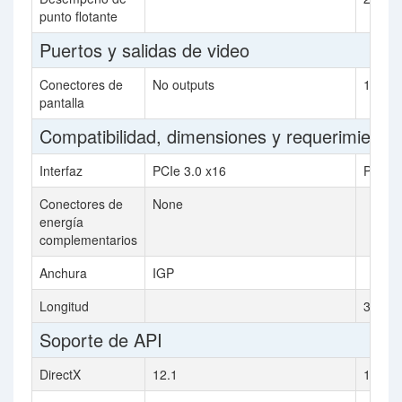
punto flotante
Puertos y salidas de video
Conectores de
No outputs
1x DVI
pantalla
Compatibilidad, dimensiones y requerimiento
Interfaz
PCIe 3.0 x16
PCIe 3
Conectores de
None
energía
complementarios
Anchura
IGP
Longitud
307 
Soporte de API
DirectX
12.1
12.0 (