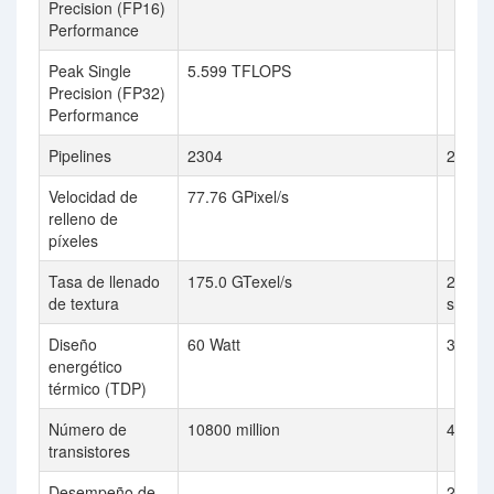
Precision (FP16)
Performance
Peak Single
5.599 TFLOPS
Precision (FP32)
Performance
Pipelines
2304
2x 20
Velocidad de
77.76 GPixel/s
relleno de
píxeles
Tasa de llenado
175.0 GTexel/s
2x 128.
de textura
sec
Diseño
60 Watt
375 Wa
energético
térmico (TDP)
Número de
10800 million
4,313 
transistores
Desempeño de
2x 4,0