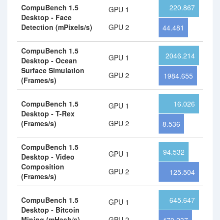
CompuBench 1.5
220.867
GPU 1
Desktop - Face
Detection (mPixels/s)
GPU 2
44.481
CompuBench 1.5
2046.214
GPU 1
Desktop - Ocean
Surface Simulation
GPU 2
1984.655
(Frames/s)
CompuBench 1.5
16.026
GPU 1
Desktop - T-Rex
(Frames/s)
GPU 2
8.536
CompuBench 1.5
94.532
GPU 1
Desktop - Video
Composition
GPU 2
125.504
(Frames/s)
CompuBench 1.5
645.647
GPU 1
Desktop - Bitcoin
Mining (mHash/s)
GPU 2