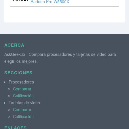
Radeon Pro W5500X
ACERCA
AskGeek.io - Compara procesadores y tarjetas de video para
elegir los mejores.
SECCIONES
Procesadores
Comparar
Calificación
Tarjetas de video
Comparar
Calificación
ENLACES