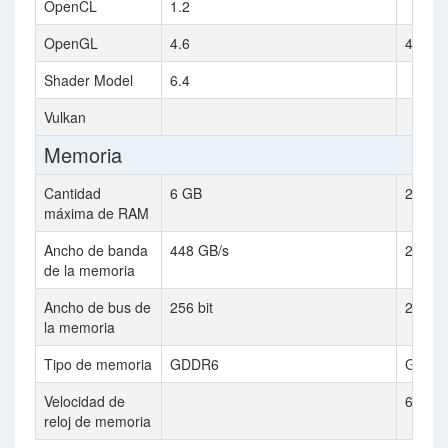
OpenCL
1.2
OpenGL
4.6
4.5
Shader Model
6.4
Vulkan
Memoria
Cantidad
6 GB
2x 3 
máxima de RAM
Ancho de banda
448 GB/s
2x 288
de la memoria
Ancho de bus de
256 bit
2x 384
la memoria
Tipo de memoria
GDDR6
GDDR
Velocidad de
6000 
reloj de memoria