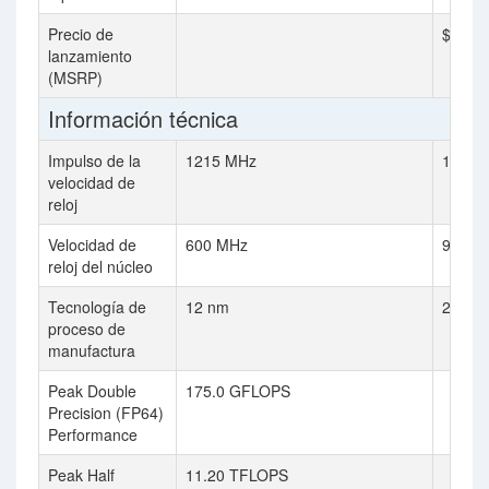
Precio de
$999
lanzamiento
(MSRP)
Información técnica
Impulso de la
1215 MHz
1000 
velocidad de
reloj
Velocidad de
600 MHz
950 M
reloj del núcleo
Tecnología de
12 nm
28 nm
proceso de
manufactura
Peak Double
175.0 GFLOPS
Precision (FP64)
Performance
Peak Half
11.20 TFLOPS