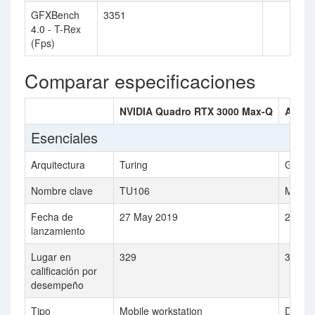
GFXBench
3351
4.0 - T-Rex
(Fps)
Comparar especificaciones
NVIDIA Quadro RTX 3000 Max-Q
AMD R
Esenciales
Arquitectura
Turing
GCN 1
Nombre clave
TU106
Malta
Fecha de
27 May 2019
24 Apr
lanzamiento
Lugar en
329
327
calificación por
desempeño
Tipo
Mobile workstation
Deskt