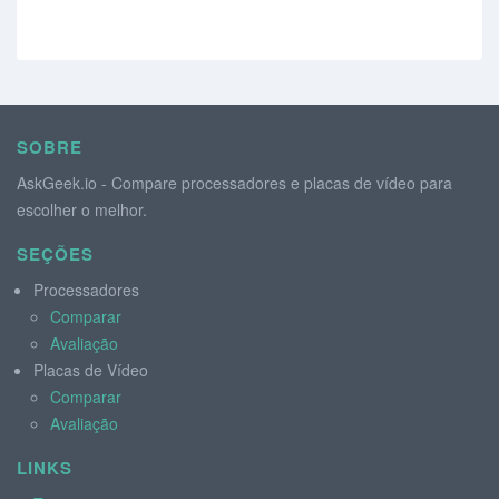
SOBRE
AskGeek.io - Compare processadores e placas de vídeo para
escolher o melhor.
SEÇÕES
Processadores
Comparar
Avaliação
Placas de Vídeo
Comparar
Avaliação
LINKS