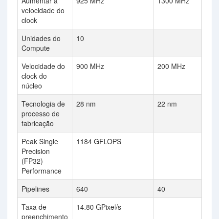
Aumentar a
925 MHz
1300 MHz
velocidade do
clock
Unidades do
10
Compute
Velocidade do
900 MHz
200 MHz
clock do
núcleo
Tecnologia de
28 nm
22 nm
processo de
fabricação
Peak Single
1184 GFLOPS
Precision
(FP32)
Performance
Pipelines
640
40
Taxa de
14.80 GPixel/s
preenchimento