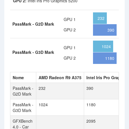
GPU 2:
Intel Iris Pro Graphics 5200
232
GPU 1
PassMark - G2D Mark
GPU 2
390
1024
GPU 1
PassMark - G3D Mark
GPU 2
1180
Nome
AMD Radeon R9 A375
Intel Iris Pro Graphic
PassMark -
232
390
G2D Mark
PassMark -
1024
1180
G3D Mark
GFXBench
2095
4.0 - Car