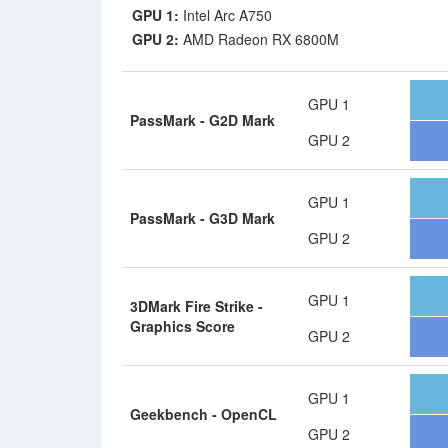
GPU 1:
Intel Arc A750
GPU 2:
AMD Radeon RX 6800M
GPU 1
PassMark - G2D Mark
GPU 2
GPU 1
PassMark - G3D Mark
GPU 2
GPU 1
3DMark Fire Strike -
Graphics Score
GPU 2
GPU 1
Geekbench - OpenCL
GPU 2