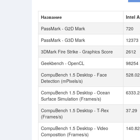
Название
Intel 
PassMark - G2D Mark
720
PassMark - G3D Mark
12373
3DMark Fire Strike - Graphics Score
2612
Geekbench - OpenCL
98254
CompuBench 1.5 Desktop - Face
528.02
Detection (mPixels/s)
CompuBench 1.5 Desktop - Ocean
6333.2
Surface Simulation (Frames/s)
CompuBench 1.5 Desktop - T-Rex
37.29
(Frames/s)
CompuBench 1.5 Desktop - Video
140.82
Composition (Frames/s)