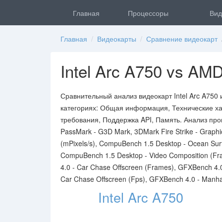
Главная
Процессоры
Вид
Главная
/
Видеокарты
/
Сравнение видеокарт
/
Intel Arc A750 vs A
Сравнительный анализ видеокарт Intel Arc A75
категориях: Общая информация, Технические ха
требования, Поддержка API, Память. Анализ про
PassMark - G3D Mark, 3DMark Fire Strike - Graph
(mPixels/s), CompuBench 1.5 Desktop - Ocean Sur
CompuBench 1.5 Desktop - Video Composition (Fr
4.0 - Car Chase Offscreen (Frames), GFXBench 4.
Car Chase Offscreen (Fps), GFXBench 4.0 - Manha
Intel Arc A750