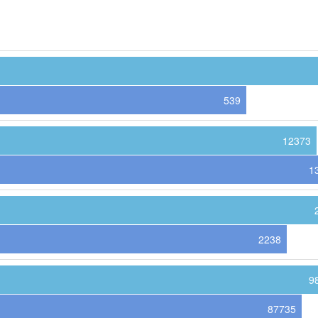
539
12373
1
2238
9
87735