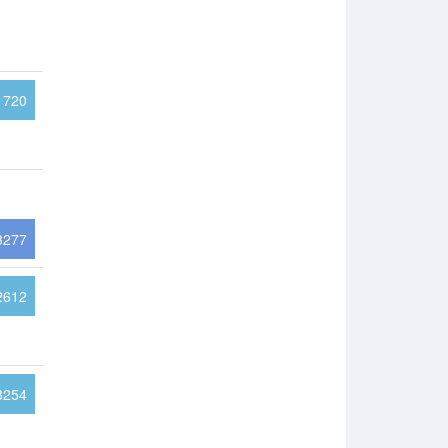
720
3277
2612
8254