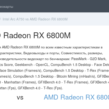
еокарты
 Intel Arc A750 vs AMD Radeon RX 6800M
MD Radeon RX 6800M
0 и AMD Radeon RX 6800M по всем известным характеристикам в
рактеристики, Видеовыходы и порты, Совместимость, размеры,
изводительности видеокарт по бенчмаркам: PassMark - G2D Mark,
ics Score, Geekbench - OpenCL, CompuBench 1.5 Desktop - Face Det
face Simulation (Frames/s), CompuBench 1.5 Desktop - T-Rex (Frames
ames/s), CompuBench 1.5 Desktop - Bitcoin Mining (mHash/s), GFXBe
0 - Manhattan (Frames), GFXBench 4.0 - T-Rex (Frames), GFXBench 4
ttan (Fps), GFXBench 4.0 - T-Rex (Fps).
vs
AMD Radeon RX 680