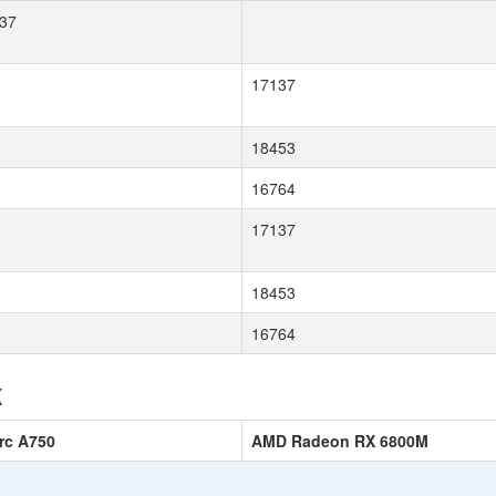
37
17137
18453
16764
17137
18453
16764
к
Arc A750
AMD Radeon RX 6800M