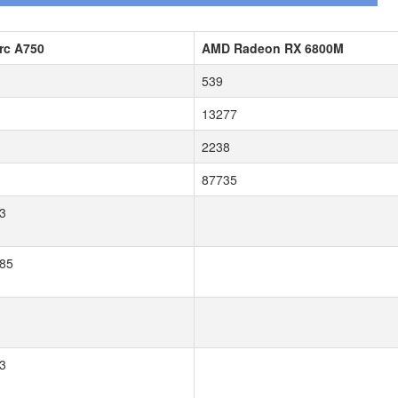
Arc A750
AMD Radeon RX 6800M
539
13277
2238
87735
3
85
3