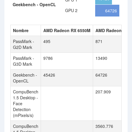
Geekbench - OpenCL
GPU 2
64726
Nombre
AMD Radeon RX 6550M
AMD Radeon RX 5
PassMark -
495
871
G2D Mark
PassMark -
9786
13490
G3D Mark
Geekbench -
45426
64726
OpenCL
CompuBench
207.909
1.5 Desktop -
Face
Detection
(mPixels/s)
CompuBench
3560.776