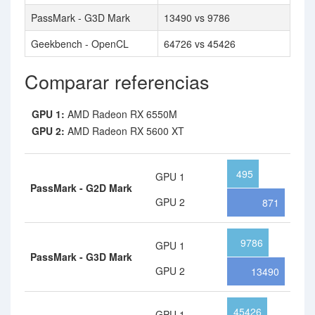
PassMark - G3D Mark
13490 vs 9786
Geekbench - OpenCL
64726 vs 45426
Comparar referencias
GPU 1:
AMD Radeon RX 6550M
GPU 2:
AMD Radeon RX 5600 XT
495
GPU 1
PassMark - G2D Mark
GPU 2
871
9786
GPU 1
PassMark - G3D Mark
GPU 2
13490
45426
GPU 1