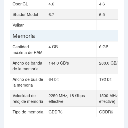
OpenGL
4.6
4.6
Shader Model
6.7
6.5
Vulkan
Memoria
Cantidad
4 GB
6 GB
máxima de RAM
Ancho de banda
144.0 GB/s
288.0 GB/s
de la memoria
Ancho de bus de
64 bit
192 bit
la memoria
Velocidad de
2250 MHz, 18 Gbps
1500 MHz (120
reloj de memoria
effective
effective)
Tipo de memoria
GDDR6
GDDR6