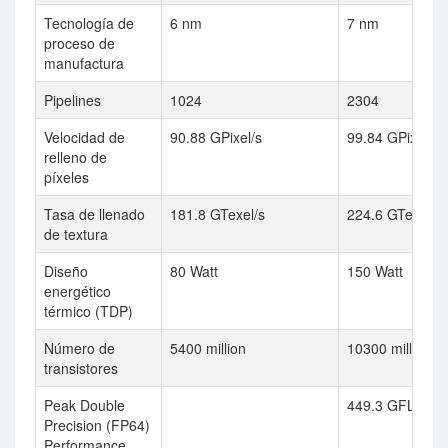
Tecnología de
6 nm
7 nm
proceso de
manufactura
Pipelines
1024
2304
Velocidad de
90.88 GPixel/s
99.84 GPixel/s
relleno de
píxeles
Tasa de llenado
181.8 GTexel/s
224.6 GTexel/s
de textura
Diseño
80 Watt
150 Watt
energético
térmico (TDP)
Número de
5400 million
10300 million
transistores
Peak Double
449.3 GFLOPS
Precision (FP64)
Performance