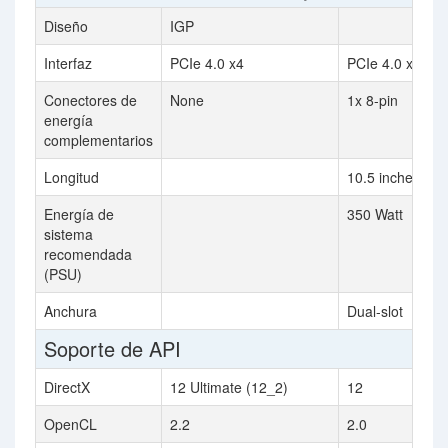
Diseño
IGP
Interfaz
PCIe 4.0 x4
PCIe 4.0 x16
Conectores de
None
1x 8-pin
energía
complementarios
Longitud
10.5 inches (2
Energía de
350 Watt
sistema
recomendada
(PSU)
Anchura
Dual-slot
Soporte de API
DirectX
12 Ultimate (12_2)
12
OpenCL
2.2
2.0